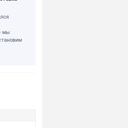
РЕЯ
елся
— мы
становим