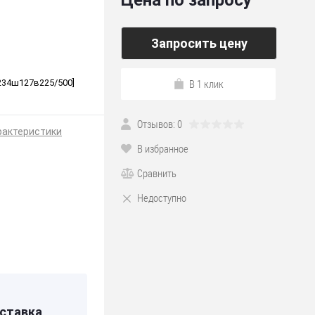
Цена по запросу
Запросить цену
В 1 клик
[д234ш127в225/500]
Отзывов: 0
рактеристики
В избранное
Сравнить
Недоступно
ея
ставка