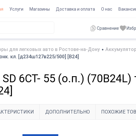
ая
Услуги
Магазины
Доставка и оплата
О нас
Ваканси
Сравнение
Изб
ры для легковых авто в Ростове-на-Дону
•
Аккумулятор
онк. кл. [д234ш127в225/500] [B24]
D 6СТ- 55 (о.п.) (70B24L) 
24]
АКТЕРИСТИКИ
ДОПОЛНИТЕЛЬНО
ПОХОЖИЕ ТО