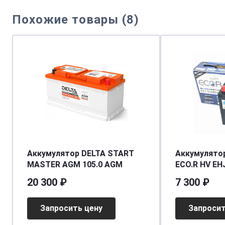
Похожие товары (8)
Аккумулятор DELTA START
Аккумулято
MASTER AGM 105.0 AGM
ECO.R HV EHJ
(п.п.) AGM S
20 300 ₽
7 300 ₽
[д238ш128в2
Запросить цену
Запросит