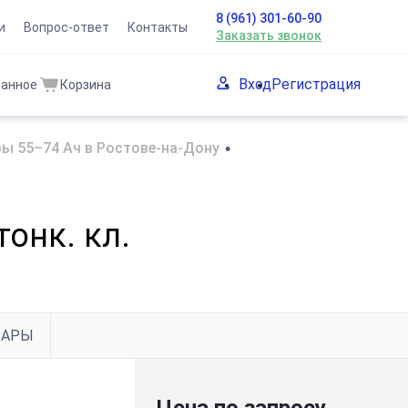
8 (961) 301-60-90
и
Вопрос-ответ
Контакты
Заказать звонок
Вход
Регистрация
ранное
Корзина
ы 55–74 Ач в Ростове-на-Дону
•
тонк. кл.
ВАРЫ