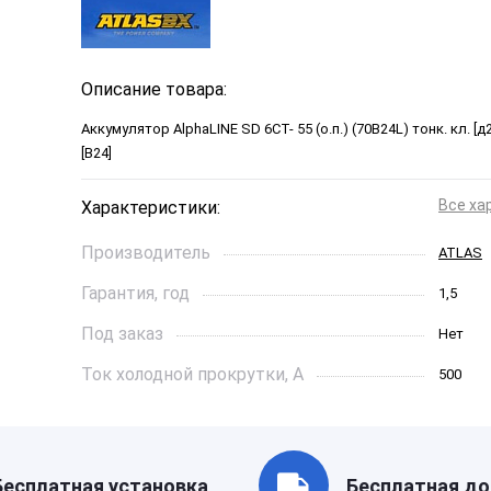
Описание товара:
Аккумулятор AlphaLINE SD 6СТ- 55 (о.п.) (70B24L) тонк. кл. 
[B24]
Все ха
Характеристики:
Производитель
ATLAS
Гарантия, год
1,5
Под заказ
Нет
Ток холодной прокрутки, A
500
Длинна, см
23,4
Страна бренда
Ю. Кор
Бесплатная установка
Бесплатная до