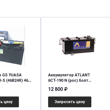
р GS YUASA
Аккумулятор ATLANT
-S (46B24R) 46
6СТ-190 N (рос) болт
tart-Stop
[д515ш240в230/1200] [B]
12 800 ₽
28/310]
ь цену
Запросить цену