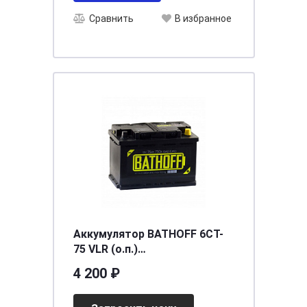
Сравнить
В избранное
Аккумулятор BATHOFF 6СТ-
75 VLR (о.п.)
[д278ш175в190/680]
4 200 ₽