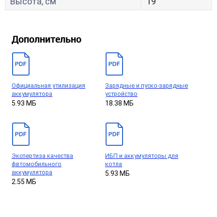
Высота, см
19
Дополнительно
Официальная утилизация
Зарядные и пуско-зарядные
аккумулятора
устройство
5.93 МБ
18.38 МБ
Экспертиза качества
ИБП и аккумуляторы для
фвтомобильного
котла
аккумулятора
5.93 МБ
2.55 МБ