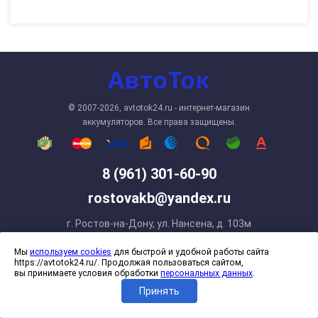
© 2007-2026, avtotok24.ru - интернет-магазин
аккумуляторов. Все права защищены.
8 (961) 301-60-90
rostovakb@yandex.ru
г. Ростов-на-Дону, ул. Нансена, д. 103м
ИНН 234103853524
Мы
используем cookies
для быстрой и удобной работы сайта
https://avtotok24.ru/. Продолжая пользоваться сайтом,
вы принимаете условия обработки
персональных данных
.
Принять
Каталог