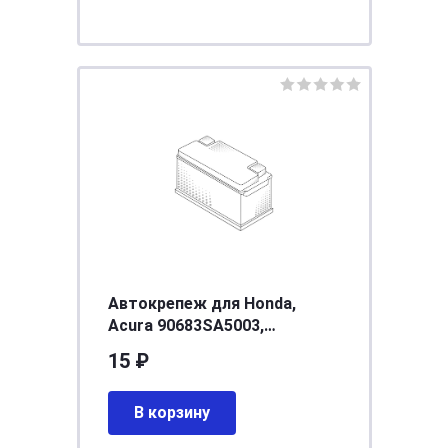
Автокрепеж для Honda,
Acura 90683SA5003,
0155301203, 9046706153
15 ₽
(50шт)
В корзину