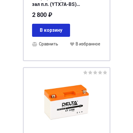
зал п.п. (YTX7A-BS)
[д152ш87в95/105]
2 800 ₽
В корзину
Сравнить
В избранное