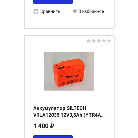
Сравнить
В избранное
Аккумулятор SILTECH
VRLA12035 12V3,5Аh (YTR4A-
BS) толстый (уп. 20шт)
1 400 ₽
[д113ш49в85/50]