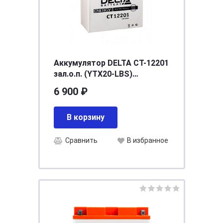
Аккумулятор DELTA СТ-12201
зал.о.п. (YTX20-LBS)
[д181ш77в167/260]
6 900 ₽
В корзину
Сравнить
В избранное