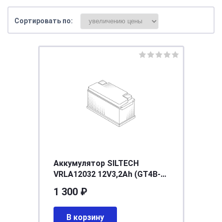
Сортировать по:
Аккумулятор SILTECH
VRLA12032 12V3,2Аh (GT4B-5)
тонкий (уп 20шт)
1 300 ₽
[д113ш39в87/45]
В корзину