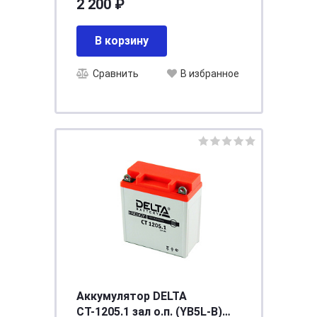
2 200 ₽
[д138ш65в100/100]
В корзину
Сравнить
В избранное
Аккумулятор DELTA
СТ-1205.1 зал о.п. (YB5L-B)