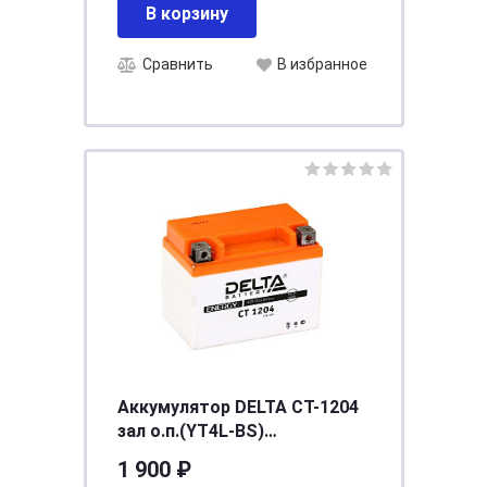
В корзину
Сравнить
В избранное
Аккумулятор DELTA СТ-1204
зал о.п.(YT4L-BS)
[д113ш70в89/50]
1 900 ₽