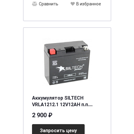
Сравнить
В избранное
Аккумулятор SILTECH
VRLA1212.1 12V12AH п.п.
(YT12B-4.YT12-BS) (уп.8 шт)
2 900 ₽
[д150ш70в130/125], шт
Запросить цену