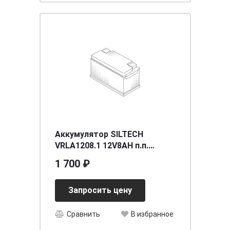
Аккумулятор SILTECH
VRLA1208.1 12V8AH п.п.
(12N7-3B) (уп.? шт)
1 700 ₽
[д137ш76в124/???]
Запросить цену
Сравнить
В избранное