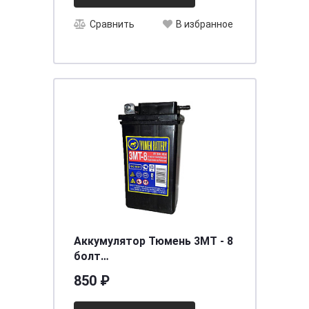
Сравнить
В избранное
Аккумулятор Тюмень 3МТ - 8
болт
сух.заряж[д83ш77в141/45]
850 ₽