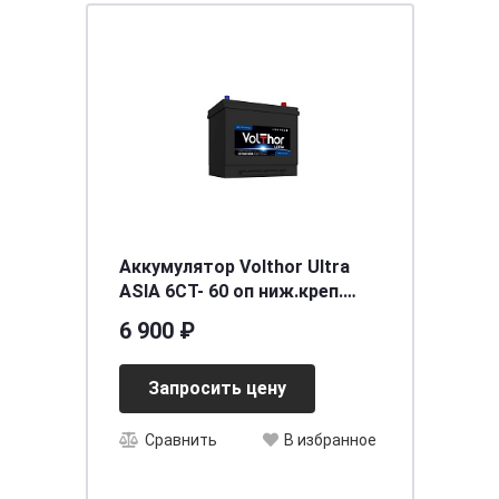
Аккумулятор Volthor Ultra
ASIA 6СТ- 60 оп ниж.креп.
необслуживаемый
6 900 ₽
[д230ш172в200(220)/600]
[D23]
Запросить цену
Сравнить
В избранное