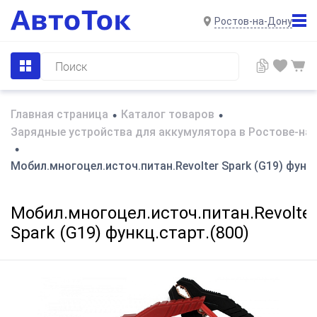
Ростов-на-Дону
Главная страница
Каталог товаров
•
•
Зарядные устройства для аккумулятора в Ростове-на
•
Мобил.многоцел.источ.питан.Revolter Spark (G19) функц
Мобил.многоцел.источ.питан.Revolte
Spark (G19) функц.старт.(800)