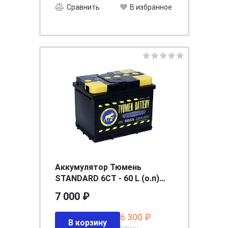
Сравнить
В избранное
Аккумулятор Тюмень
STANDARD 6СТ - 60 L (о.п)
Ca/Ca [д242ш175в190/520]
7 000 ₽
[L2]
6 300 ₽
В корзину