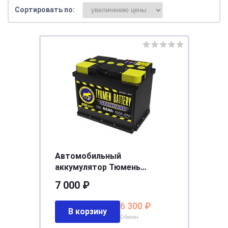
Сортировать по:
Автомобильный
аккумулятор Тюмень
STANDARD 6СТ - 60 L (п.п)
7 000 ₽
Ca/Ca [д242ш175в190/520]
[L2]
6 300 ₽
В корзину
Обмен