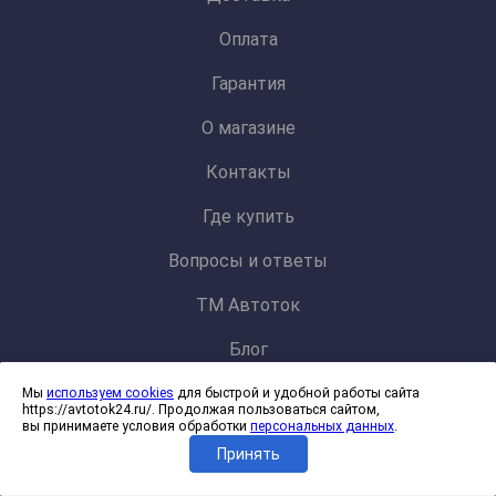
Оплата
Гарантия
О магазине
Контакты
Где купить
Вопросы и ответы
ТМ Автоток
Блог
Мы
используем cookies
для быстрой и удобной работы сайта
Политика конфиденциальности и обработки персональных данных
https://avtotok24.ru/. Продолжая пользоваться сайтом,
Согласие на обработку файлов cookies
вы принимаете условия обработки
персональных данных
.
Принять