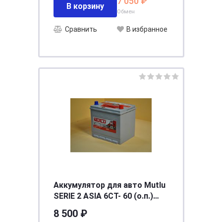
7 050 ₽
В корзину
Обмен
Сравнить
В избранное
Аккумулятор для авто Mutlu
SERIE 2 ASIA 6CT- 60 (о.п.)
(D23.60.052.C) необсл. ниж.
8 500 ₽
креп. [д232ш173в225/520