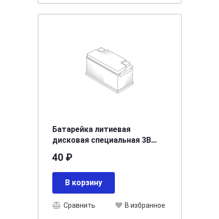
Батарейка литиевая
дисковая специальная 3В
1шт Camelion Lithium CR1632-
40 ₽
BP1
В корзину
Сравнить
В избранное