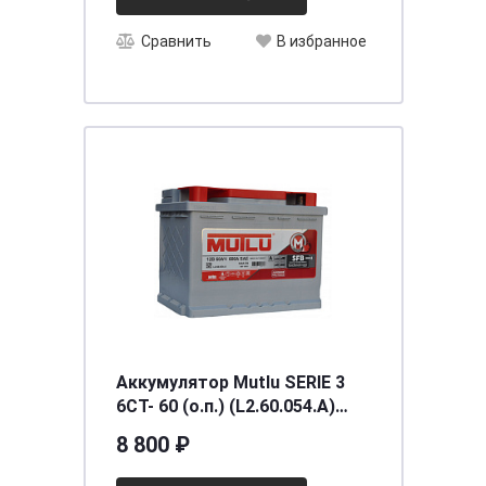
Сравнить
В избранное
Аккумулятор Mutlu SERIE 3
6CT- 60 (о.п.) (L2.60.054.A)
необслуживаемый
8 800 ₽
[д242ш175в190/540] [L2]