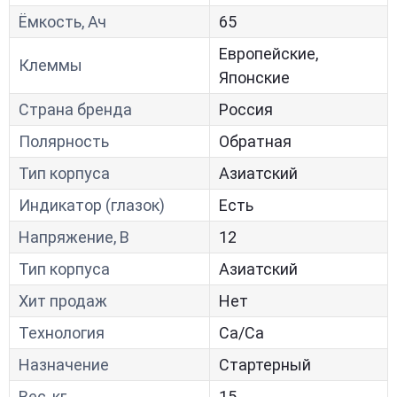
Ёмкость, Ач
65
Европейские,
Клеммы
Японские
Страна бренда
Россия
Полярность
Обратная
Тип корпуса
Азиатский
Индикатор (глазок)
Есть
Напряжение, В
12
Тип корпуса
Азиатский
Хит продаж
Нет
Технология
Са/Са
Назначение
Стартерный
Вес, кг
15