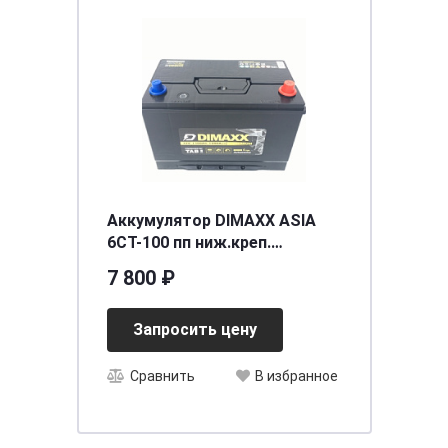
Аккумулятор DIMAXX ASIA
6СТ-100 пп ниж.креп.
необслуживаемый
7 800 ₽
[д300ш165в205(225)/850]
[D31]
Запросить цену
Сравнить
В избранное