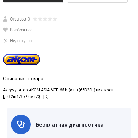
Отзывов: 0
В избранное
Недоступно
Описание товара:
Аккумулятор AКОМ ASIA 6СТ- 65 N (о.п.) (65D23L) ниж.креп
[д232ш173в225/570] [L2]
Бесплатная диагностика