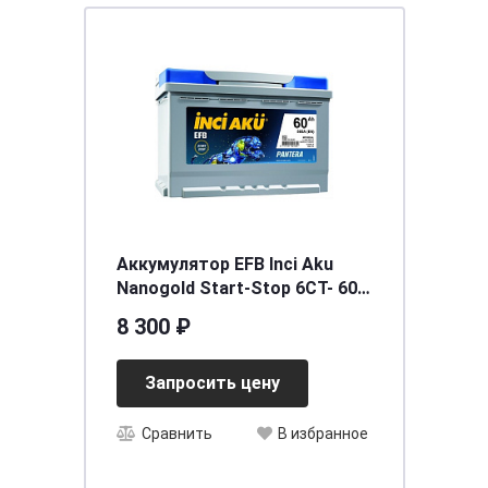
Аккумулятор EFB Inci Aku
Nanogold Start-Stop 6СТ- 60
(о.п.) LB2 низ.
8 300 ₽
[д242ш175в175/560EN] [LB2],
шт
Запросить цену
Сравнить
В избранное