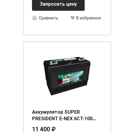
Запросить цену
Сравнить
В избранное
Аккумулятор SUPER
PRESIDENТ E-NEX 6СТ-100
(XDC31MF) (глубокого
11 400 ₽
разряда) [д330ш172в245/650]