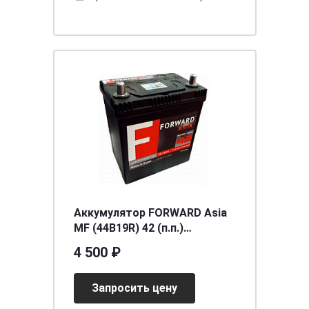
Аккумулятор FORWARD Asia
MF (44B19R) 42 (п.п.)
[д187ш127в225/370] [B19]
4 500 ₽
Запросить цену