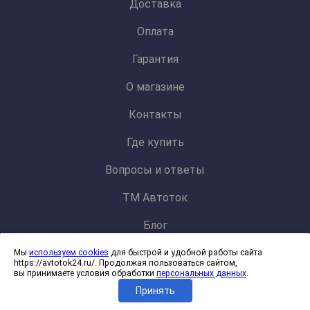
Доставка
Оплата
Гарантия
О магазине
Контакты
Где купить
Вопросы и ответы
ТМ Автоток
Блог
Мы
используем cookies
для быстрой и удобной работы сайта
Политика конфиденциальности и обработки персональных данных
https://avtotok24.ru/. Продолжая пользоваться сайтом,
Согласие на обработку файлов cookies
вы принимаете условия обработки
персональных данных
.
Принять