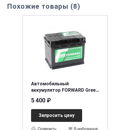
Похожие товары (8)
Автомобильный
аккумулятор FORWARD Green
6СТ- 60 VL (п.п.)
5 400 ₽
[д242ш175в190/530]
Запросить цену
Сравнить
В избранное