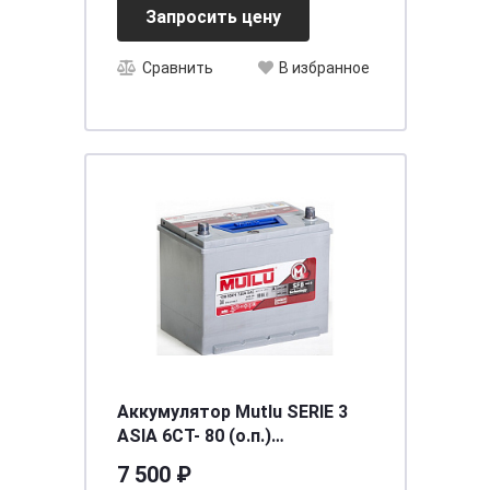
Запросить цену
Сравнить
В избранное
Аккумулятор Mutlu SERIE 3
ASIA 6CT- 80 (о.п.)
(D26.80.066.C) необсл. ниж.
7 500 ₽
креп. [д260ш173в225/660]