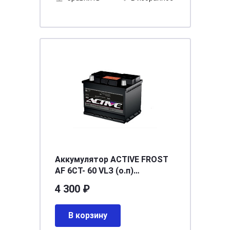
Аккумулятор ACTIVE FROST
AF 6СТ- 60 VLЗ (о.п)
[д242ш175в190/460] [L2]
4 300 ₽
В корзину