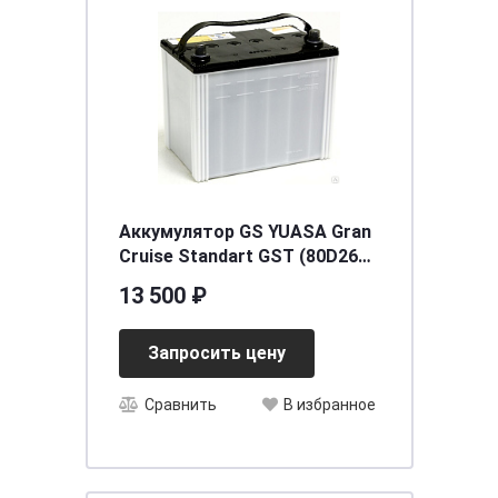
Аккумулятор GS YUASA Gran
Cruise Standart GST (80D26L)
68 (о.п.) [д257ш172в225/580]
13 500 ₽
Запросить цену
Сравнить
В избранное