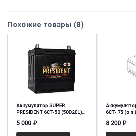
Похожие товары (8)
Аккумулятор SUPER
Аккумулято
PRESIDENT 6СТ-50 (50D20L)
6СТ- 75 (о.п.
ниж.креп. о.п.
[д278ш175в1
5 000 ₽
8 200 ₽
[д200ш172в200/450] [D20]