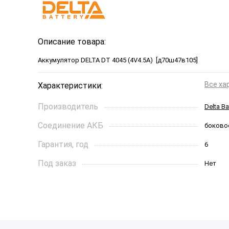
Описание товара:
Аккумулятор DELTA DT 4045 (4V4.5A) [д70ш
Все ха
Характеристики:
Производитель
Delta Ba
Соединение АКБ
боково
Гарантия, год
6
Под заказ
Нет
Длинна, см
7
Страна бренда
Китай
Производитель
КИТАЙ