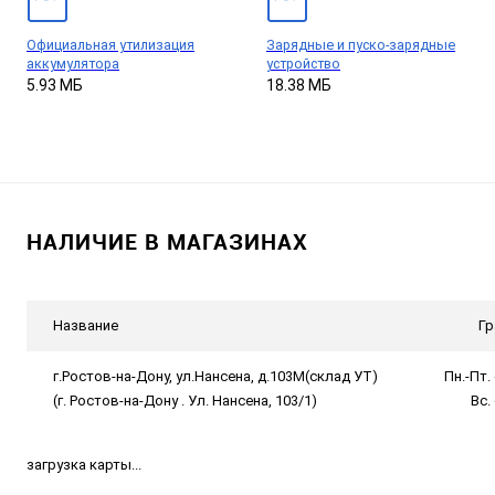
Официальная утилизация
Зарядные и пуско-зарядные
аккумулятора
устройство
5.93 МБ
18.38 МБ
НАЛИЧИЕ В МАГАЗИНАХ
Название
Гр
г.Ростов-на-Дону, ул.Нансена, д.103М(склад УТ)
Пн.-Пт. 
(г. Ростов-на-Дону . Ул. Нансена, 103/1)
Вс.
загрузка карты...