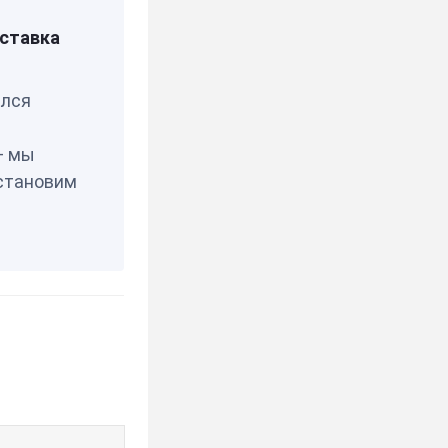
ставка
елся
— мы
становим