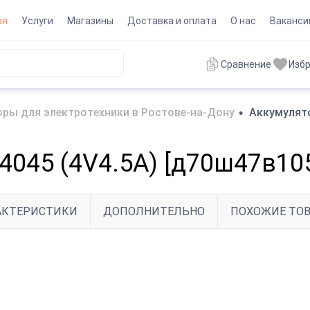
ая
Услуги
Магазины
Доставка и оплата
О нас
Ваканси
Сравнение
Изб
ры для электротехники в Ростове-на-Дону
•
Аккумулято
4045 (4V4.5A) [д70ш47в10
АКТЕРИСТИКИ
ДОПОЛНИТЕЛЬНО
ПОХОЖИЕ ТО