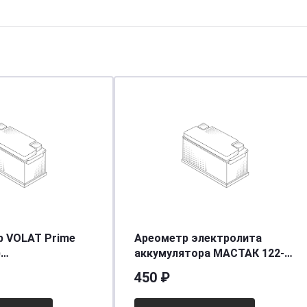
р VOLAT Prime
Ареометр электролита
)
аккумулятора МАСТАК 122-
90/760EN] [L3]
00022
450 ₽