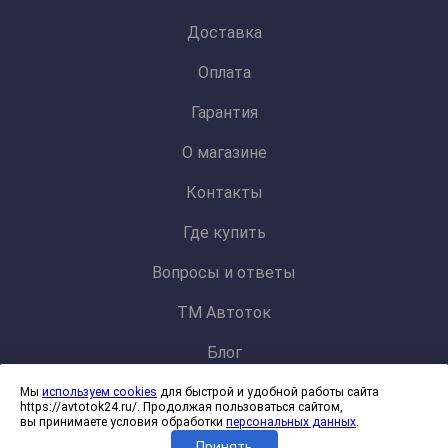
Доставка
Оплата
Гарантия
О магазине
Контакты
Где купить
Вопросы и ответы
ТМ Автоток
Блог
Мы
используем cookies
для быстрой и удобной работы сайта
Политика конфиденциальности и обработки персональных данных
https://avtotok24.ru/. Продолжая пользоваться сайтом,
Согласие на обработку файлов cookies
вы принимаете условия обработки
персональных данных
.
Принять