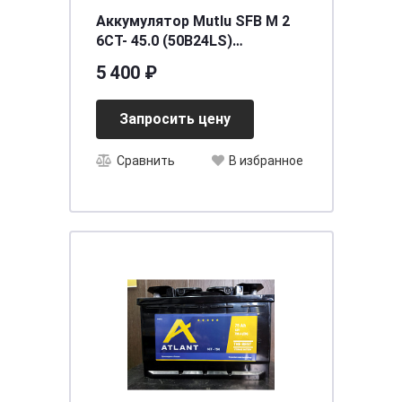
Аккумулятор Mutlu SFB M 2
6CT- 45.0 (50B24LS)
[д237ш127в222/360]Толс.кл.
5 400 ₽
Запросить цену
Сравнить
В избранное