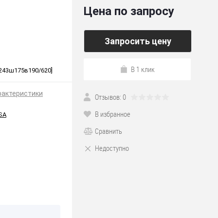
Цена по запросу
Запросить цену
В 1 клик
д243ш175в190/620]
рактеристики
Отзывов: 0
В избранное
SA
Сравнить
Недоступно