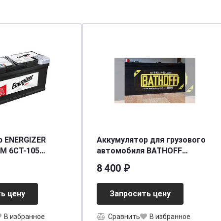
р ENERGIZER
Аккумулятор для грузового
M 6CT-105
автомобиля BATHOFF
п.)
6СТ-140 VL (рос)
8 400 ₽
90/950EN] [L6]
[д513ш182в215/900] [A]
ь цену
Запросить цену
В избранное
Сравнить
В избранное