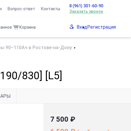
8 (961) 301-60-90
и
Вопрос-ответ
Контакты
Заказать звонок
Вход
Регистрация
ранное
Корзина
ы 90–110Ач в Ростове-на-Дону
•
190/830] [L5]
ВАРЫ
7 500 ₽