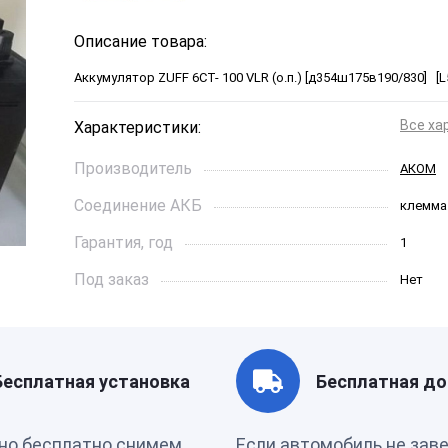
Описание товара:
Аккумулятор ZUFF 6СТ- 100 VLR (о.п.) [д354ш175в190/830] [L
Все ха
Характеристики:
Производитель
АКОМ
Соединение АКБ
клемма
Гарантия, год
1
Под заказ
Нет
Ток холодной прокрутки, A
830
Длинна, см
353*175
Бесплатная установка
Бесплатная до
Страна бренда
Россия
но бесплатно снимем
Если автомобиль не зав