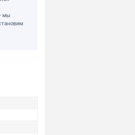
— мы
становим