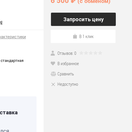
6 500 ₽
(c обменом)
Запросить цену
5]
В 1 клик
рактеристики
Отзывов: 0
 стандартная
В избранное
Сравнить
Недоступно
*190
ставка
елся