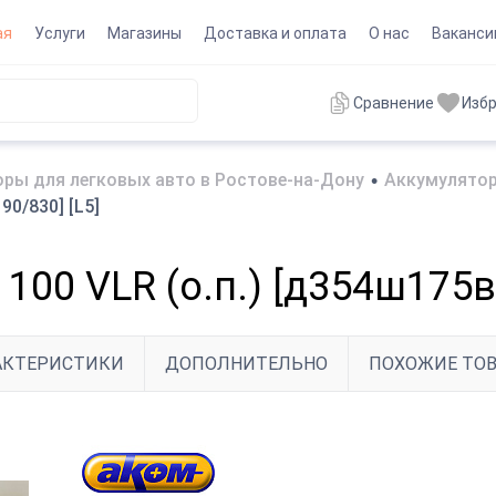
ая
Услуги
Магазины
Доставка и оплата
О нас
Ваканси
Сравнение
Изб
ры для легковых авто в Ростове-на-Дону
•
Аккумулятор
90/830] [L5]
100 VLR (о.п.) [д354ш175в
АКТЕРИСТИКИ
ДОПОЛНИТЕЛЬНО
ПОХОЖИЕ ТО