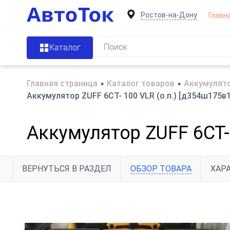
Ростов-на-Дону
Главн
Каталог
Главная страница
•
Каталог товаров
•
Аккумулято
Аккумулятор ZUFF 6СТ- 100 VLR (о.п.) [д354ш175в1
Аккумулятор ZUFF 6СТ- 
ВЕРНУТЬСЯ В РАЗДЕЛ
ОБЗОР ТОВАРА
ХАР