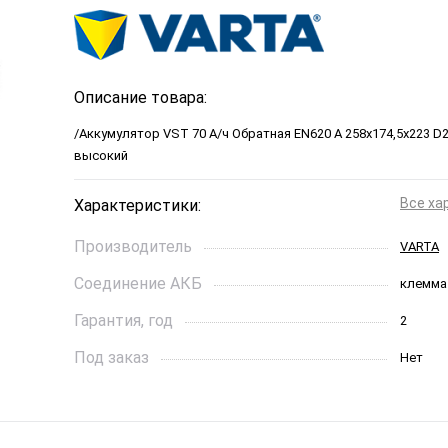
Описание товара:
/Аккумулятор VST 70 А/ч Обратная EN620 А 258x174,5x223 D2
высокий
Все ха
Характеристики:
Производитель
VARTA
Соединение АКБ
клемма
Гарантия, год
2
Под заказ
Нет
Ток холодной прокрутки, A
620
Длинна, см
258*173