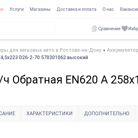
ая
Услуги
Магазины
Доставка и оплата
О нас
Ваканси
Сравнение
Изб
ры для легковых авто в Ростове-на-Дону
•
Аккумулятор
4,5x223 D26-2-70 570301062 высокий
/ч Обратная EN620 А 258x1
САНИЕ
ХАРАКТЕРИСТИКИ
ДОПОЛНИТЕЛЬНО