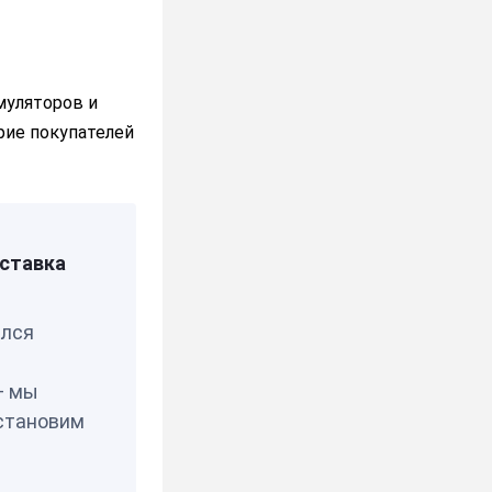
муляторов и
рие покупателей
ставка
елся
— мы
становим