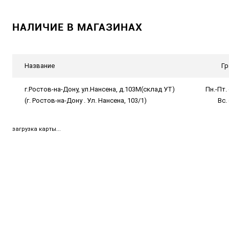
НАЛИЧИЕ В МАГАЗИНАХ
Название
Гр
г.Ростов-на-Дону, ул.Нансена, д.103М(склад УТ)
Пн.-Пт. 
(г. Ростов-на-Дону . Ул. Нансена, 103/1)
Вс.
загрузка карты...