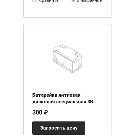
Сравнить
В избранное
Батарейка литиевая
дисковая специальная 3В
2шт Energizer Lithium CR2025
300 ₽
BL-2
Запросить цену