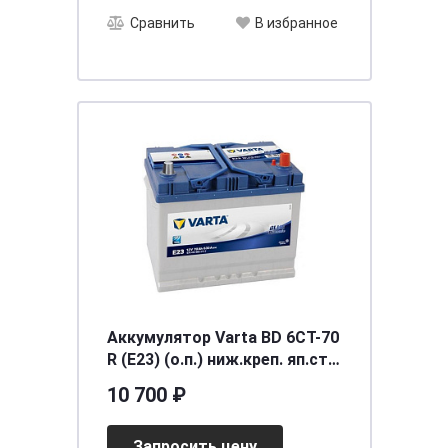
Сравнить
В избранное
Аккумулятор Varta BD 6CT-70
R (E23) (о.п.) ниж.креп. яп.ст.
[д261ш175в220/630]
10 700 ₽
Запросить цену