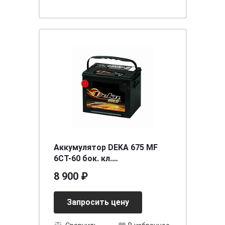
Аккумулятор DEKA 675 MF
6СТ-60 бок. кл.
[д230ш180в184/650] [75]
8 900 ₽
Запросить цену