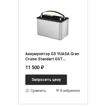
Аккумулятор GS YUASA Gran
Cruise Standart GST
(105D31L) 80 (о.п.)
11 500 ₽
[д302ш172в225/710]
Запросить цену
Сравнить
В избранное