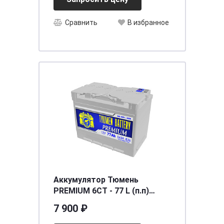
Сравнить
В избранное
Аккумулятор Тюмень
PREMIUM 6СТ - 77 L (п.п)
[д278ш175в190/640]
7 900 ₽