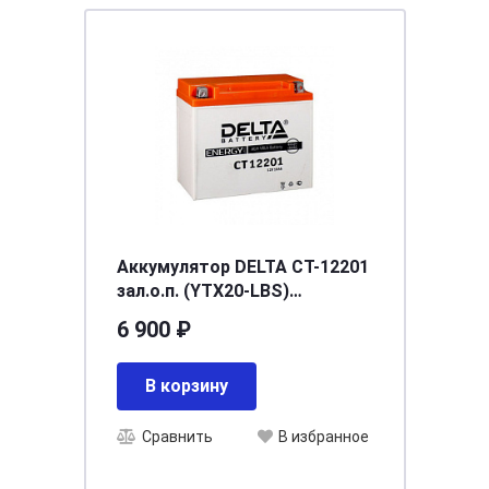
Аккумулятор DELTA СТ-12201
зал.о.п. (YTX20-LBS)
[д181ш77в167/260]
6 900 ₽
В корзину
Сравнить
В избранное