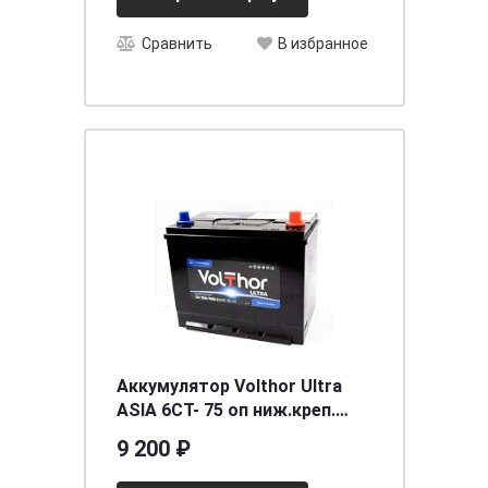
Сравнить
В избранное
Аккумулятор Volthor Ultra
ASIA 6СТ- 75 оп ниж.креп.
необслуживаемый
9 200 ₽
[д260ш173в198(218)/700]
[D26]