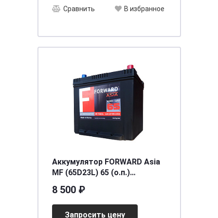
Сравнить
В избранное
Аккумулятор FORWARD Asia
MF (65D23L) 65 (о.п.)
ниж.креп.
8 500 ₽
[д232ш173в225/580CCA] [D23]
Запросить цену