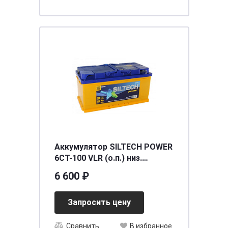
Аккумулятор SILTECH POWER
6СТ-100 VLR (о.п.) низ.
[д353ш175в175/950]
6 600 ₽
Запросить цену
Сравнить
В избранное