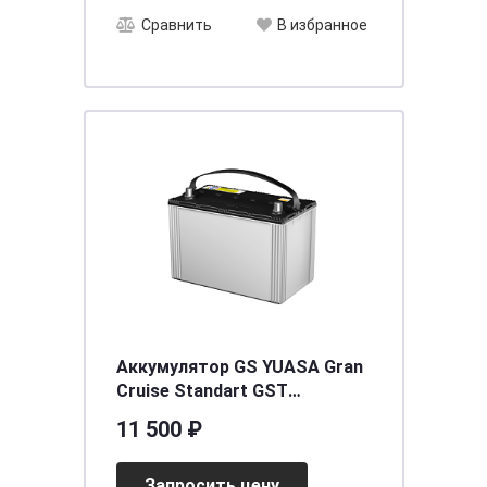
Сравнить
В избранное
Аккумулятор GS YUASA Gran
Cruise Standart GST
(105D31L) 80 (о.п.)
11 500 ₽
[д302ш172в225/710]
Запросить цену