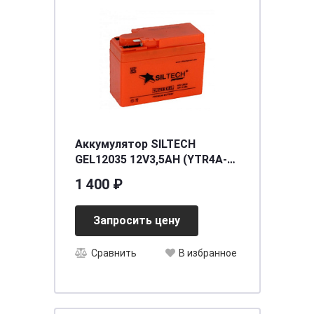
Аккумулятор SILTECH
GEL12035 12V3,5AH (YTR4A-
BS) толстый (уп.20 шт)
1 400 ₽
[д114ш49в84/50
Запросить цену
Сравнить
В избранное