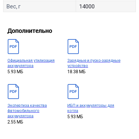
Вес, г
14000
Дополнительно
Официальная утилизация
Зарядные и пуско-зарядные
аккумулятора
устройство
5.93 МБ
18.38 МБ
Экспертиза качества
ИБП и аккумуляторы для
фвтомобильного
котла
аккумулятора
5.93 МБ
2.55 МБ