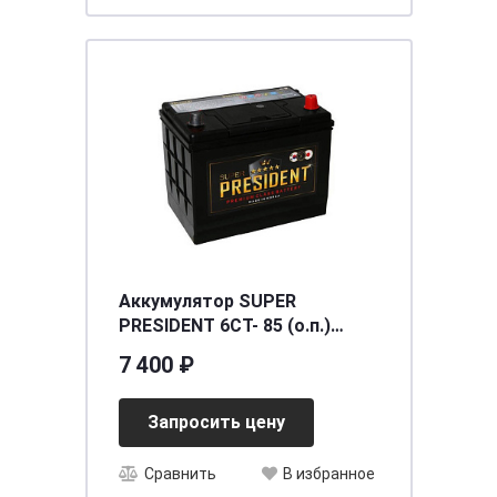
Аккумулятор SUPER
PRESIDENT 6СТ- 85 (о.п.)
(95D26L) [д257ш172в220/650]
7 400 ₽
[D26]
Запросить цену
Сравнить
В избранное