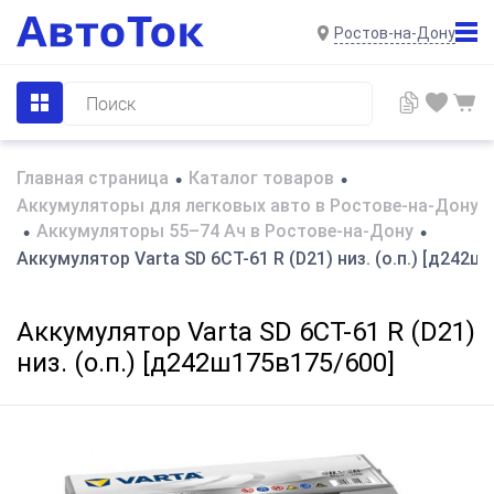
Ростов-на-Дону
Главная страница
Каталог товаров
•
•
Аккумуляторы для легковых авто в Ростове-на-Дону
Аккумуляторы 55–74 Ач в Ростове-на-Дону
•
•
Аккумулятор Varta SD 6CT-61 R (D21) низ. (о.п.) [д242ш
Аккумулятор Varta SD 6CT-61 R (D21)
низ. (о.п.) [д242ш175в175/600]