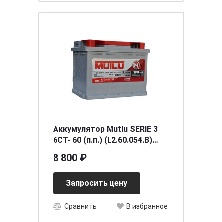
Аккумулятор Mutlu SERIE 3
6CT- 60 (п.п.) (L2.60.054.B)
необслуживаемый
8 800 ₽
[д242ш175в190/540] [L2]
Запросить цену
Сравнить
В избранное