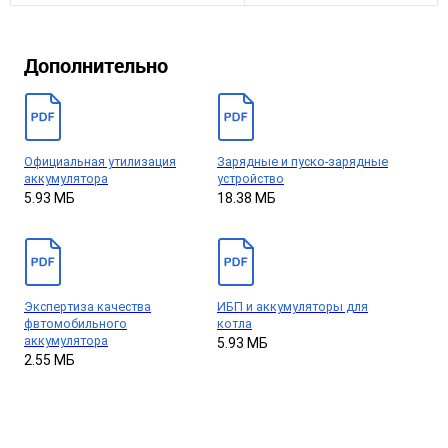
Дополнительно
Официальная утилизация
Зарядные и пуско-зарядные
аккумулятора
устройство
5.93 МБ
18.38 МБ
Экспертиза качества
ИБП и аккумуляторы для
фвтомобильного
котла
аккумулятора
5.93 МБ
2.55 МБ