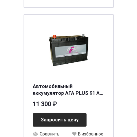
Автомобильный
аккумулятор AFA PLUS 91 А/ч
(AF-D31L) (п.п.) ниж.креп.
11 300 ₽
яп.ст. [д306ш173в225/740]
Запросить цену
Сравнить
В избранное