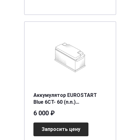
Аккумулятор EUROSTART
Blue 6СТ- 60 (п.п.)
[д242ш175в190/460EN] [L2]
6 000 ₽
Запросить цену