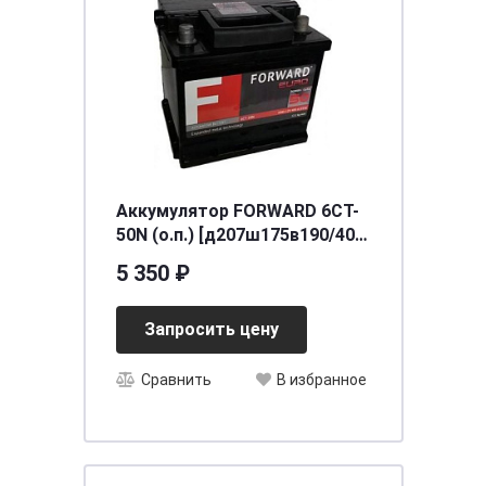
Аккумулятор FORWARD 6СТ-
50N (о.п.) [д207ш175в190/400]
[L1]
5 350 ₽
Запросить цену
Сравнить
В избранное