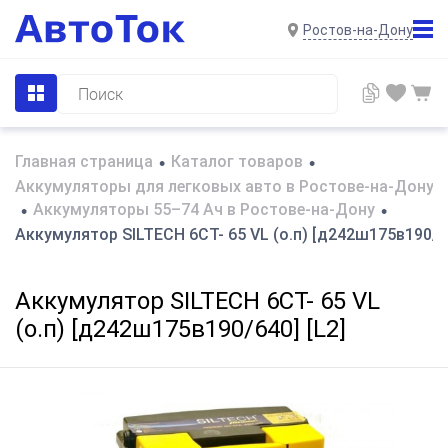
Ростов-на-Дону
Главная страница
Каталог товаров
•
•
Аккумуляторы для легковых авто в Ростове-на-Дону
Аккумуляторы 55–74 Ач в Ростове-на-Дону
•
•
Аккумулятор SILTECH 6СТ- 65 VL (о.п) [д242ш175в190/64
Аккумулятор SILTECH 6СТ- 65 VL
(о.п) [д242ш175в190/640] [L2]