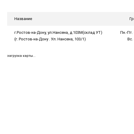
Название
Гр
г.Ростов-на-Дону, ул.Нансена, д.103М(склад УТ)
Пн.-Пт. 
(г. Ростов-на-Дону . Ул. Нансена, 103/1)
Вс.
загрузка карты...