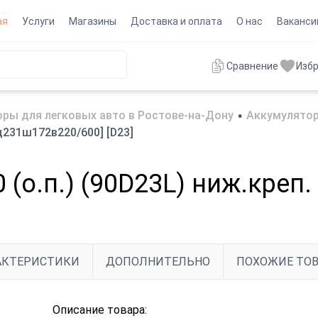
ая
Услуги
Магазины
Доставка и оплата
О нас
Ваканси
Сравнение
Изб
ры для легковых авто в Ростове-на-Дону
•
Аккумулятор
[д231ш172в220/600] [D23]
 (о.п.) (90D23L) ниж.креп
АКТЕРИСТИКИ
ДОПОЛНИТЕЛЬНО
ПОХОЖИЕ ТО
Описание товара: