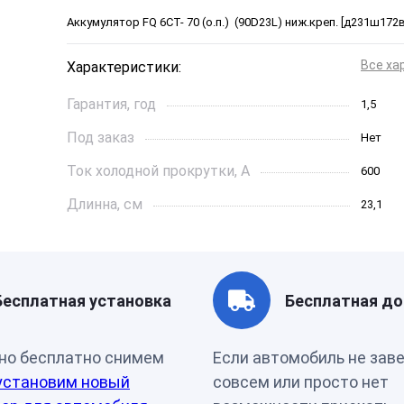
Аккумулятор FQ 6СТ- 70 (о.п.) (90D23L) ниж.креп. [д231ш172в
Все ха
Характеристики:
Гарантия, год
1,5
Под заказ
Нет
Ток холодной прокрутки, A
600
Длинна, см
23,1
Страна бренда
Япония
Производитель
Япония
Бесплатная установка
Бесплатная до
Ёмкость, Ач
70
но бесплатно снимем
Если автомобиль не зав
установим новый
совсем или просто нет