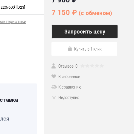
7 900 ₽
220/600] [D23]
7 150 ₽
(c обменом)
рактеристики
Запросить цену
Купить в 1 клик
Отзывов: 0
В избранное
К сравнению
Недоступно
ставка
елся