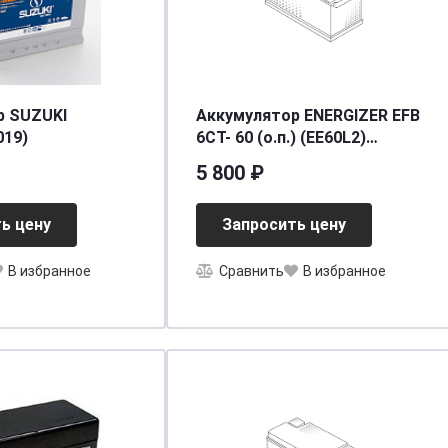
р SUZUKI
Аккумулятор ENERGIZER EFB
019)
6CT- 60 (о.п.) (EE60L2)
[д242ш175в190/640] [L2]
5 800 ₽
ь цену
Запросить цену
В избранное
Сравнить
В избранное