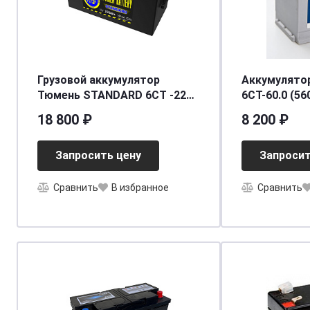
Грузовой аккумулятор
Аккумулято
Тюмень STANDARD 6СТ -225
6СТ-60.0 (56
L евро [д518ш278в242/1450]
18 800 ₽
8 200 ₽
Запросить цену
Запросит
Сравнить
В избранное
Сравнить