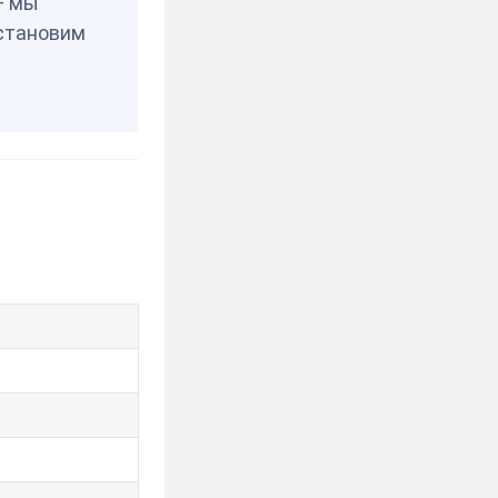
— мы
становим