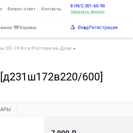
8 (961) 301-60-90
и
Вопрос-ответ
Контакты
Заказать звонок
Вход
Регистрация
ранное
Корзина
ы 55–74 Ач в Ростове-на-Дону
•
. [д231ш172в220/600]
ВАРЫ