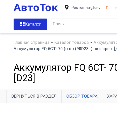
Ростов-на-Дону
Главн
Каталог
Главная страница
•
Каталог товаров
•
Аккумулято
Аккумулятор FQ 6СТ- 70 (о.п.) (90D23L) ниж.креп. 
Аккумулятор FQ 6СТ- 70
[D23]
ВЕРНУТЬСЯ В РАЗДЕЛ
ОБЗОР ТОВАРА
ХАР