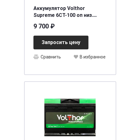
Аккумулятор Volthor
Supreme 6СТ-100 оп низ.
[д353ш175в175/920] [L5]
9 700 ₽
Запросить цену
Сравнить
В избранное