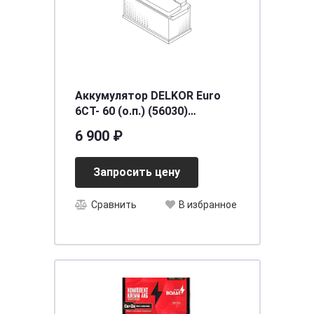
Аккумулятор DELKOR Euro
6СТ- 60 (о.п.) (56030)
[д242ш172в190/525] [L2]
6 900 ₽
Запросить цену
Сравнить
В избранное