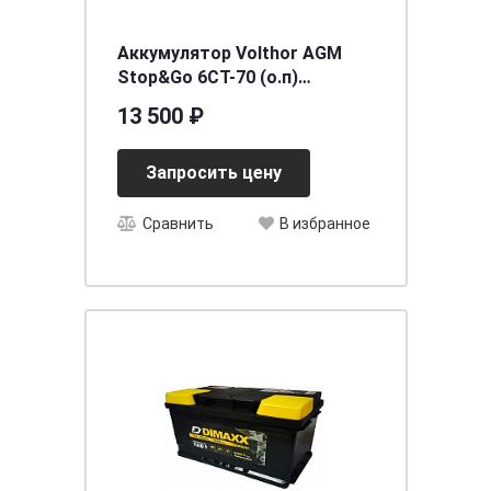
Аккумулятор Volthor AGM
Stop&Go 6CT-70 (о.п)
[д278ш175в190/(760] [L3
13 500 ₽
Запросить цену
Сравнить
В избранное