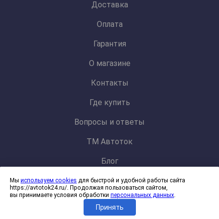
Доставка
Оплата
Гарантия
О магазине
Контакты
Где купить
Вопросы и ответы
ТМ Автоток
Блог
Мы
используем cookies
для быстрой и удобной работы сайта
Политика конфиденциальности и обработки персональных данных
https://avtotok24.ru/. Продолжая пользоваться сайтом,
Согласие на обработку файлов cookies
вы принимаете условия обработки
персональных данных
.
Принять