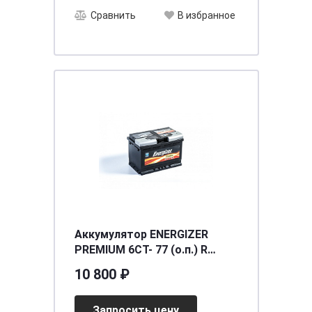
Сравнить
В избранное
Аккумулятор ENERGIZER
PREMIUM 6CT- 77 (о.п.) R
(EM77L3) [д278ш175в190/780]
10 800 ₽
[L3]
Запросить цену