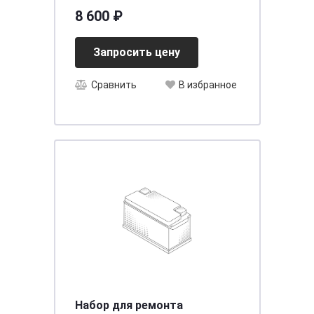
ниж.креп.
8 600 ₽
[д305ш173в225/800] [D31]
Запросить цену
Сравнить
В избранное
Набор для ремонта