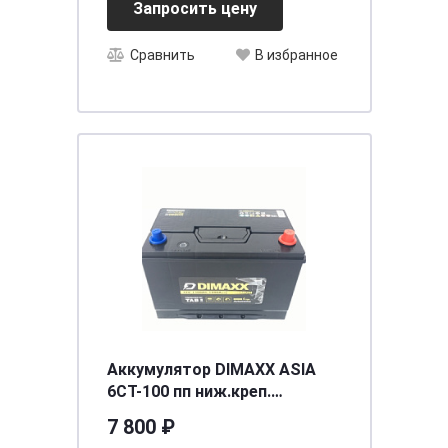
Запросить цену
Сравнить
В избранное
Аккумулятор DIMAXX ASIA
6СТ-100 пп ниж.креп.
необслуживаемый
7 800 ₽
[д300ш165в205(225)/850]