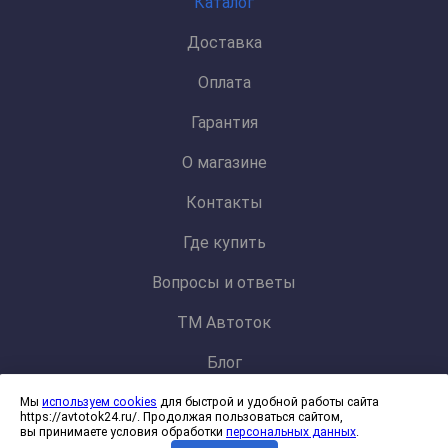
Каталог
Доставка
Оплата
Гарантия
О магазине
Контакты
Где купить
Вопросы и ответы
ТМ Автоток
Блог
Мы
используем cookies
для быстрой и удобной работы сайта
Политика конфиденциальности и обработки персональных данных
https://avtotok24.ru/. Продолжая пользоваться сайтом,
Согласие на обработку файлов cookies
вы принимаете условия обработки
персональных данных
.