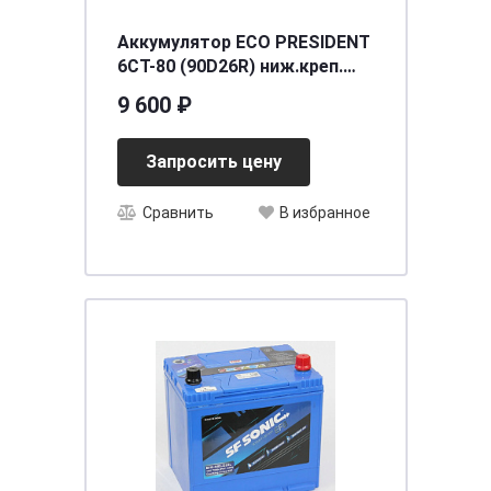
Аккумулятор ECO PRESIDENT
6СТ-80 (90D26R) ниж.креп.
п.п. [д257ш172в225/630] [D26]
9 600 ₽
Запросить цену
Сравнить
В избранное