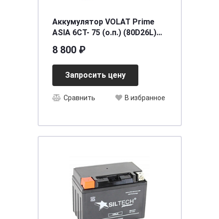
Аккумулятор VOLAT Prime
ASIA 6СТ- 75 (о.п.) (80D26L)
ниж.креп.
8 800 ₽
[д260ш175в225/740EN] [D26]
Запросить цену
Сравнить
В избранное