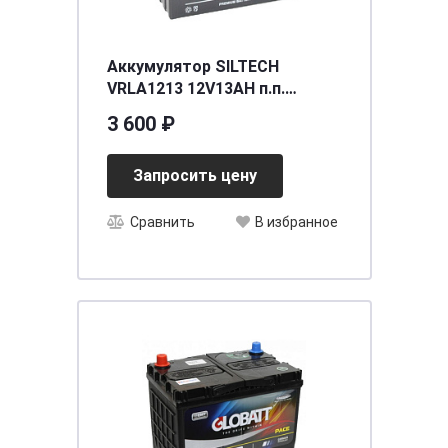
Аккумулятор SILTECH
VRLA1213 12V13AH п.п.
(YTZ14S.YTZ12S) (уп.8 шт)
3 600 ₽
[д150ш87в110/150]
Запросить цену
Сравнить
В избранное