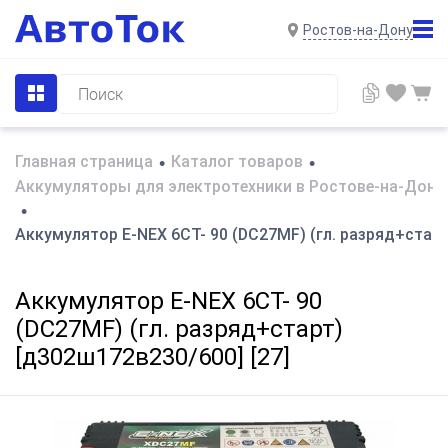
Ростов-на-Дону
Главная страница
Каталог товаров
•
•
Аккумуляторы для электротехники в Ростове-на-Дону
•
Аккумулятор E-NEX 6СТ- 90 (DC27MF) (гл. разряд+старт
Аккумулятор E-NEX 6СТ- 90
(DC27MF) (гл. разряд+старт)
[д302ш172в230/600] [27]