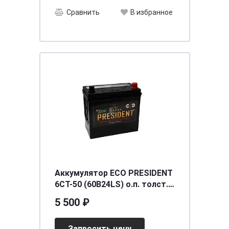
Сравнить
В избранное
Аккумулятор ECO PRESIDENT
6СТ-50 (60B24LS) о.п. толст.
кл. [д234ш127в225/430] [B24]
5 500 ₽
Запросить цену