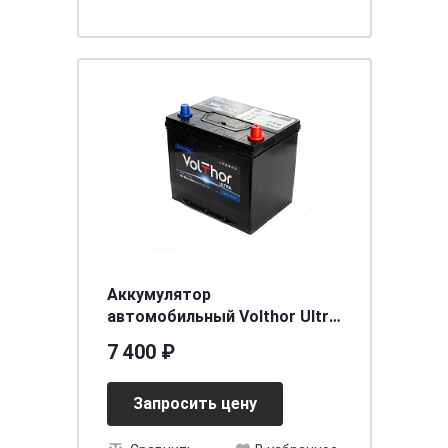
Аккумулятор
автомобильный Volthor Ultra
ASIA 6СТ- 65 оп ниж.креп.
7 400 ₽
необслуживаемый
[д230ш172в200(220)/650]
Запросить цену
[D23]