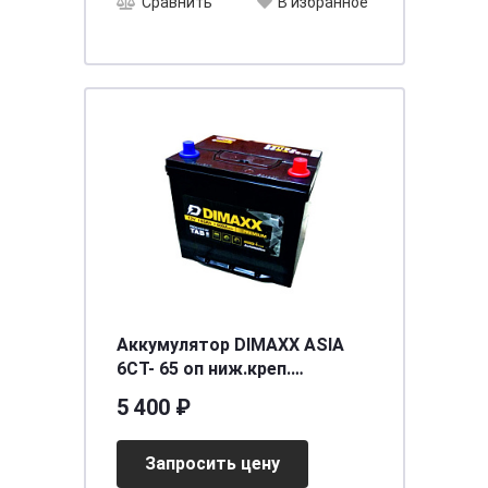
Сравнить
В избранное
Аккумулятор DIMAXX ASIA
6СТ- 65 оп ниж.креп.
необслуживаемый
5 400 ₽
[д230ш172в200(220)/600]
[D23_]
Запросить цену