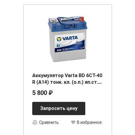
Аккумулятор Varta BD 6CT-40
R (A14) тонк. кл. (о.п.) яп.ст.
[д187ш127в227/330] [B19]
5 800 ₽
Запросить цену
Сравнить
В избранное