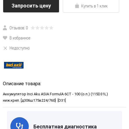
Запросить цену
Купить в 1 клик
Отзывов: 0
В избранное
Недоступно
Описание товара:
Аккумулятор Inci Aku ASIA FormulА 6СТ - 100 (о.п.) (115D31L)
ниж.креп. [д306ш175в224/760] [D31]
Бесплатная диагностика