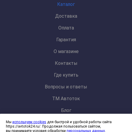
Каталог
Доставка
Оплата
Гарантия
О магазине
Контакты
Где купить
Вопросы и ответы
ТМ Автоток
Блог
Мы
используем cookies
для быстрой и удобной работы сайта
Политика конфиденциальности и обработки персональных данных
https://avtotok24.ru/. Продолжая пользоваться сайтом,
Согласие на обработку файлов cookies
вы принимаете условия обработки
персональных данных
.