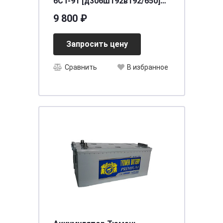
6СТ-91 [д306ш192в192/650]
[79]
9 800 ₽
Запросить цену
Сравнить
В избранное