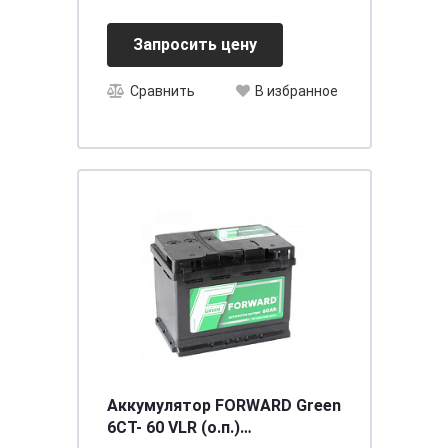
[д242ш175в175/540] [LB2]
Запросить цену
Сравнить
В избранное
Аккумулятор FORWARD Green
6СТ- 60 VLR (о.п.)