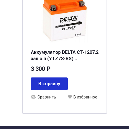
Аккумулятор DELTA СТ-1207.2
зал о.п (YTZ7S-BS)
[д114ш70в108/130]
3 300 ₽
В корзину
Сравнить
В избранное