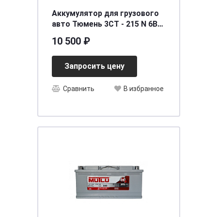
Аккумулятор для грузового
авто Тюмень 3СТ - 215 N 6В
сух. заряж
10 500 ₽
[д417ш183в243/1000]
Запросить цену
Сравнить
В избранное