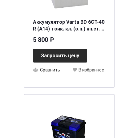
Аккумулятор Varta BD 6CT-40
R (A14) тонк. кл. (о.п.) яп.ст.
[д187ш127в227/330] [B19]
5 800 ₽
Запросить цену
Сравнить
В избранное