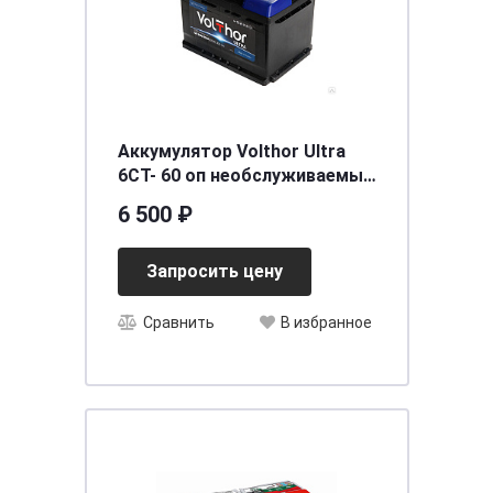
Аккумулятор Volthor Ultra
6СТ- 60 оп необслуживаемый
[д242ш175в190/600] [L2]
6 500 ₽
Запросить цену
Сравнить
В избранное