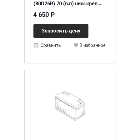
(80D26R) 70 (п.п) ниж.креп.
[д260ш173в225/600] [D26]
4 650 ₽
Запросить цену
Сравнить
В избранное