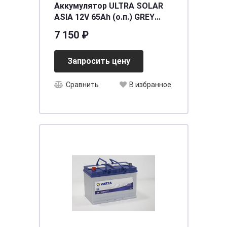
Аккумулятор ULTRA SOLAR
ASIA 12V 65Ah (о.п.) GREY
ниж.креп.
7 150 ₽
[д232ш173в225/620EN] [D23]
Запросить цену
Сравнить
В избранное