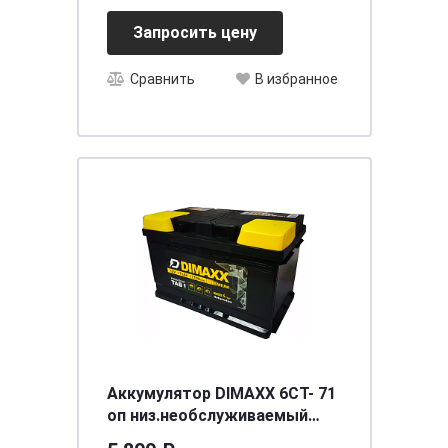
Запросить цену
Сравнить
В избранное
Аккумулятор DIMAXX 6СТ- 71
оп низ.необслуживаемый
[д278ш175в175/710] [LB3]