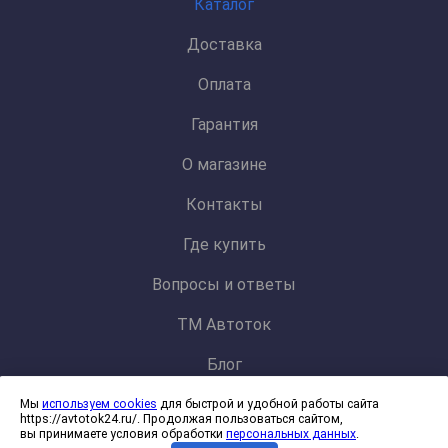
Каталог
Доставка
Оплата
Гарантия
О магазине
Контакты
Где купить
Вопросы и ответы
ТМ Автоток
Блог
Мы
используем cookies
для быстрой и удобной работы сайта
Политика конфиденциальности и обработки персональных данных
https://avtotok24.ru/. Продолжая пользоваться сайтом,
Согласие на обработку файлов cookies
вы принимаете условия обработки
персональных данных
.