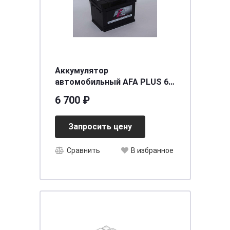
Аккумулятор
автомобильный AFA PLUS 60
А/ч о.п. низ
6 700 ₽
[д242ш175в175/540] [LB2]
Запросить цену
Сравнить
В избранное