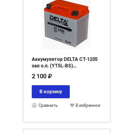
Аккумулятор DELTA СТ-1205
зал о.п. (YT5L-BS)
[д114ш69в109/70]
2 100 ₽
В корзину
Сравнить
В избранное