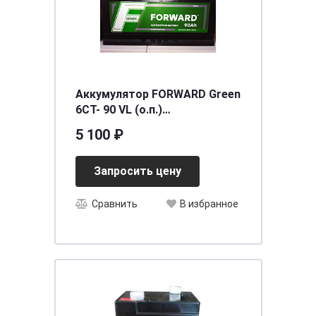
Аккумулятор FORWARD Green
6СТ- 90 VL (о.п.)
[д352ш175в190/760EN/800SAE]
5 100 ₽
[L5]
Запросить цену
Сравнить
В избранное