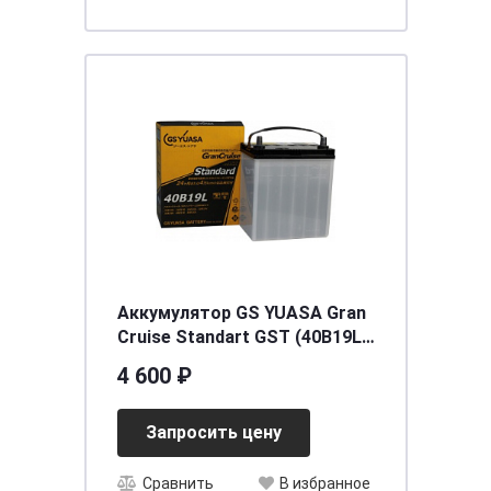
Аккумулятор GS YUASA Gran
Cruise Standart GST (40B19L)
35 (о.п.) [д187ш127в225/330]
4 600 ₽
Запросить цену
Сравнить
В избранное