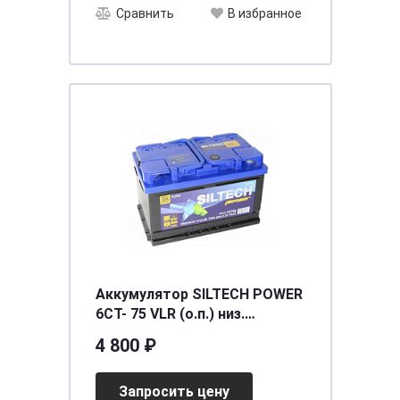
Сравнить
В избранное
Аккумулятор SILTECH POWER
6СТ- 75 VLR (о.п.) низ.
[д278ш175в175/750]
4 800 ₽
Запросить цену