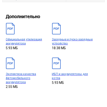
Дополнительно
Официальная утилизация
Зарядные и пуско-зарядные
аккумулятора
устройство
5.93 МБ
18.38 МБ
Экспертиза качества
ИБП и аккумуляторы для
фвтомобильного
котла
аккумулятора
5.93 МБ
2.55 МБ