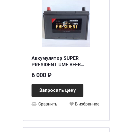
Аккумулятор SUPER
PRESIDENT UMF BEFB
(115D26R) 85 (п.п.) ниж.креп.
6 000 ₽
[д257ш172в220/750] [D26]
Запросить цену
Сравнить
В избранное