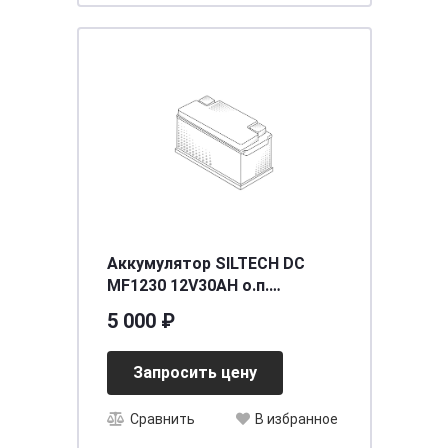
Аккумулятор SILTECH DC
MF1230 12V30AH о.п.
(YTX30L-BS) AGM сух/зар с/
5 000 ₽
эл (уп.2 шт)
[д167ш127в/175/320
Запросить цену
Сравнить
В избранное