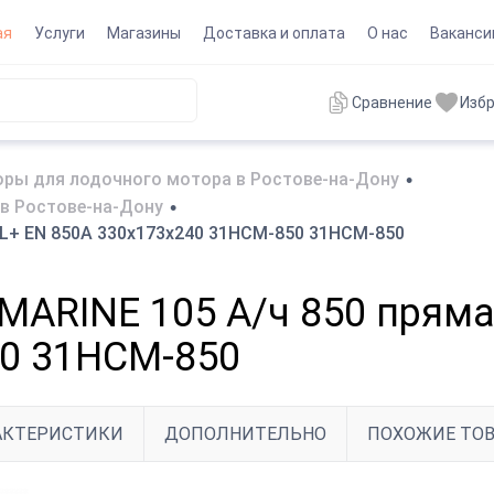
ая
Услуги
Магазины
Доставка и оплата
О нас
Ваканси
Сравнение
Изб
ры для лодочного мотора в Ростове-на-Дону
•
в Ростове-на-Дону
•
 L+ EN 850A 330x173x240 31HCM-850 31HCM-850
MARINE 105 А/ч 850 пряма
50 31HCM-850
АКТЕРИСТИКИ
ДОПОЛНИТЕЛЬНО
ПОХОЖИЕ ТО