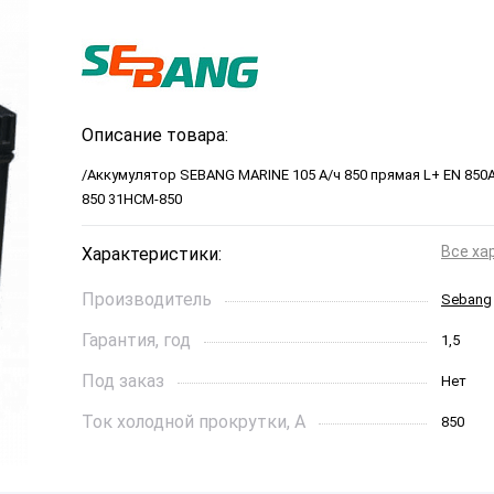
Описание товара:
/Аккумулятор SEBANG MARINE 105 А/ч 850 прямая L+ EN 850
850 31HCM-850
Все ха
Характеристики:
Производитель
Sebang
Гарантия, год
1,5
Под заказ
Нет
Ток холодной прокрутки, A
850
Длинна, см
330*172