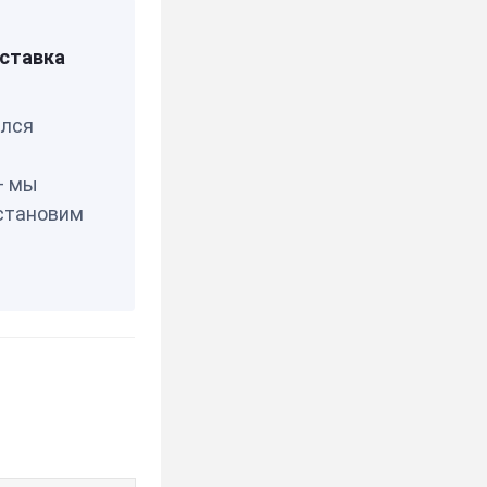
сальные
ставка
елся
— мы
становим