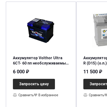
Аккумулятор Volthor Ultra
Аккумулятор
6СТ- 60 пп необслуживаемый
R (D15) (о.п.)
[д242ш175в190/600] [L2]
[д242ш175в1
6 000 ₽
11 500 ₽
Запросить цену
Запросит
Сравнить
В избранное
Сравнить