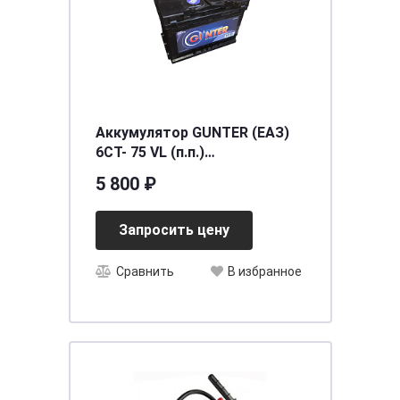
Аккумулятор GUNTER (ЕАЗ)
6СТ- 75 VL (п.п.)
[д276ш175в190/540EN/600SAE]
5 800 ₽
[L3]
Запросить цену
Сравнить
В избранное