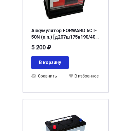
Аккумулятор FORWARD 6СТ-
50N (п.п.) [д207ш175в190/400]
[L1]
5 200 ₽
В корзину
Сравнить
В избранное