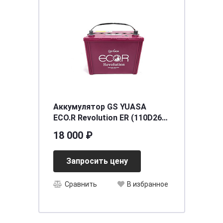
Аккумулятор GS YUASA
ECO.R Revolution ER (110D26L)
(S-95) 80 (о.п.) Start-Stop
18 000 ₽
[д257ш172в225/760]
Запросить цену
Сравнить
В избранное