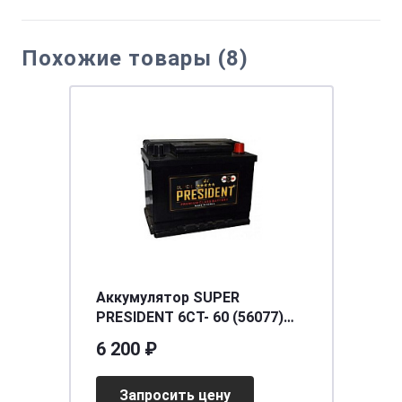
Похожие товары (8)
Аккумулятор SUPER
PRESIDENT 6СТ- 60 (56077)
о.п. низк. [д242ш174в175/540]
6 200 ₽
[L2]
Запросить цену