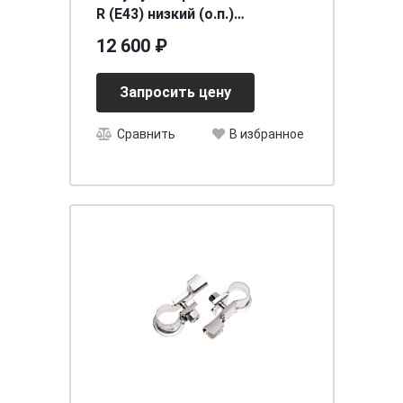
R (E43) низкий (о.п.)
[д278ш175в175/680]
12 600 ₽
Запросить цену
Сравнить
В избранное