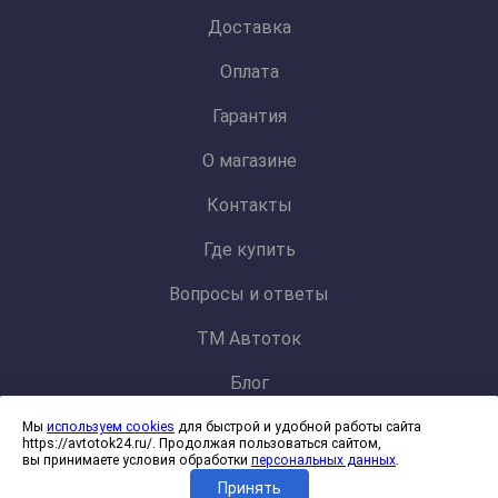
Доставка
Оплата
Гарантия
О магазине
Контакты
Где купить
Вопросы и ответы
ТМ Автоток
Блог
Мы
используем cookies
для быстрой и удобной работы сайта
Политика конфиденциальности и обработки персональных данных
https://avtotok24.ru/. Продолжая пользоваться сайтом,
Согласие на обработку файлов cookies
вы принимаете условия обработки
персональных данных
.
Принять