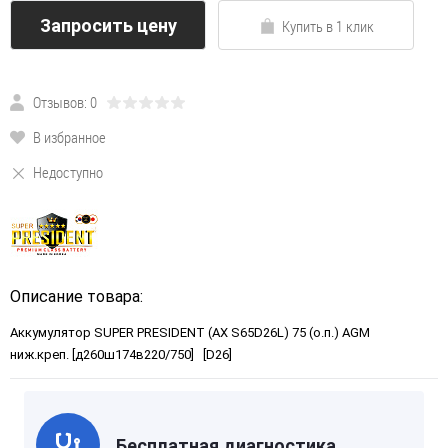
Запросить цену
Купить в 1 клик
Отзывов: 0
В избранное
Недоступно
Описание товара:
Аккумулятор SUPER PRESIDENT (AX S65D26L) 75 (о.п.) AGM
ниж.креп. [д260ш174в220/750] [D26]
Бесплатная диагностика