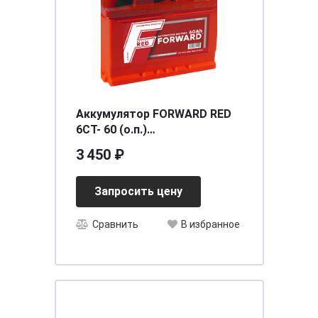
Аккумулятор FORWARD RED
6СТ- 60 (о.п.)
[д242ш175в190/540] [L2]
3 450 ₽
Запросить цену
Сравнить
В избранное