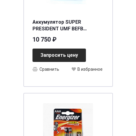
Аккумулятор SUPER
PRESIDENT UMF BEFB
(95D23L) 75 (о.п.) ниж.креп
10 750 ₽
[д230ш172в220/700] [D23]
Запросить цену
Сравнить
В избранное