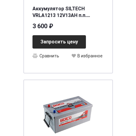
Аккумулятор SILTECH
VRLA1213 12V13AH п.п.
(YTZ14S.YTZ12S) (уп.8 шт)
3 600 ₽
[д150ш87в110/150]
Запросить цену
Сравнить
В избранное