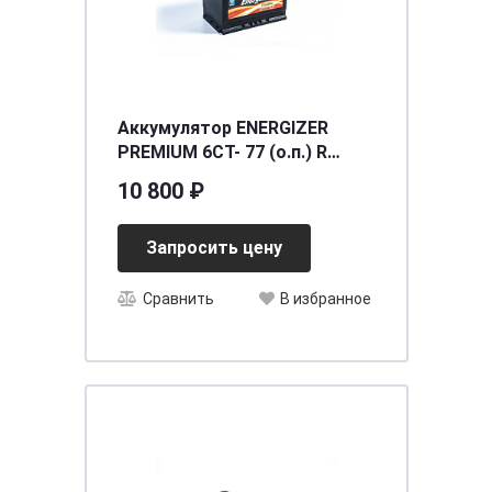
Аккумулятор ENERGIZER
PREMIUM 6CT- 77 (о.п.) R
(EM77L3) [д278ш175в190/780]
10 800 ₽
[L3]
Запросить цену
Сравнить
В избранное