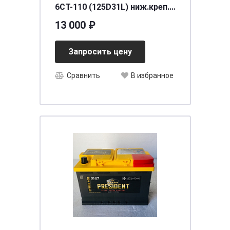
6СТ-110 (125D31L) ниж.креп.
о.п. [д301ш172в220/850]
13 000 ₽
Запросить цену
Сравнить
В избранное