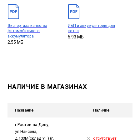
Экспертиза качества
ИБП и аккумуляторы для
фвтомобильного
котла
аккумулятора
5.93 МБ
2.55 МБ
НАЛИЧИЕ В МАГАЗИНАХ
Название
Наличие
г.Ростов-на-Дону,
ул.Нансена,
д.103М(склад УТ) (г.
отсутствует