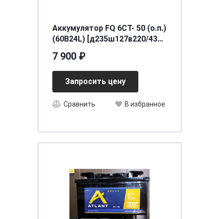
Аккумулятор FQ 6СТ- 50 (о.п.)
(60B24L) [д235ш127в220/430]
[B24]
7 900 ₽
Запросить цену
Сравнить
В избранное