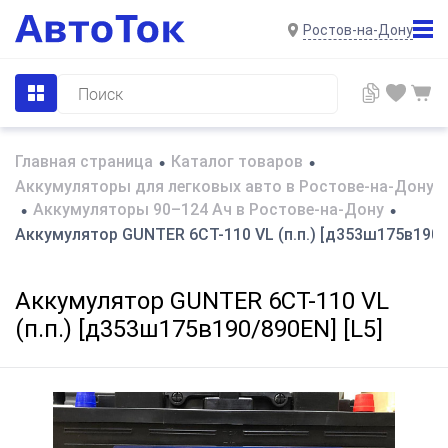
Ростов-на-Дону
Главная страница
Каталог товаров
•
•
Аккумуляторы для легковых авто в Ростове-на-Дону
Аккумуляторы 90–124 Ач в Ростове-на-Дону
•
•
Аккумулятор GUNTER 6СТ-110 VL (п.п.) [д353ш175в190/8
Аккумулятор GUNTER 6СТ-110 VL
(п.п.) [д353ш175в190/890EN] [L5]