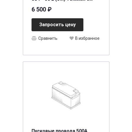
переходником
6 500 ₽
[д236ш128в223/410]
Запросить цену
Сравнить
В избранное
Пусковые провода 500A