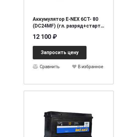
Аккумулятор E-NEX 6СТ- 80
(DC24MF) (гл. разряд+старт)
[д257ш172в230/500] [24]
12 100 ₽
Запросить цену
Сравнить
В избранное