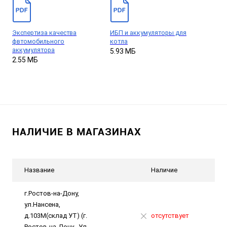
Экспертиза качества
ИБП и аккумуляторы для
фвтомобильного
котла
аккумулятора
5.93 МБ
2.55 МБ
НАЛИЧИЕ В МАГАЗИНАХ
Название
Наличие
г.Ростов-на-Дону,
ул.Нансена,
д.103М(склад УТ) (г.
отсутствует
Ростов-на-Дону . Ул.