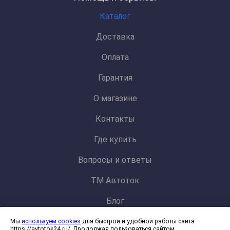
Каталог
Доставка
Оплата
Гарантия
О магазине
Контакты
Где купить
Вопросы и ответы
ТМ Автоток
Блог
Мы
используем cookies
для быстрой и удобной работы сайта
Политика конфиденциальности и обработки персональных данных
https://avtotok24.ru/. Продолжая пользоваться сайтом,