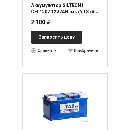
Аккумулятор SILTECH i
GEL1207 12V7AH п.п. (YTX7A-
BS) (уп.8 шт)
2 100 ₽
[д150ш87в94/100]
Запросить цену
Сравнить
В избранное