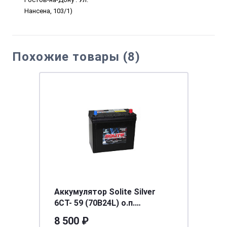
Нансена, 103/1)
Похожие товары (8)
Аккумулятор Solite Silver
6СТ- 59 (70B24L) о.п.
[д236ш128в220/520] [B24]
8 500 ₽