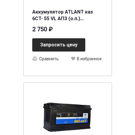
Аккумулятор ATLANT каз
6СТ- 55 VL АПЗ (о.п.)
[д242ш175в190/460] [L2]
2 750 ₽
Запросить цену
Сравнить
В избранное