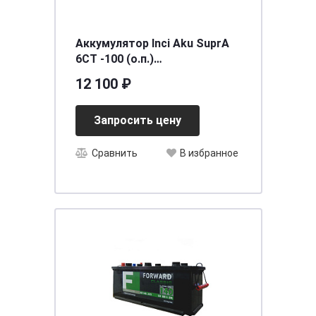
Аккумулятор Inci Aku SuprA
6СТ -100 (о.п.)
[д352ш175в190/860] [L5]
12 100 ₽
Запросить цену
Сравнить
В избранное