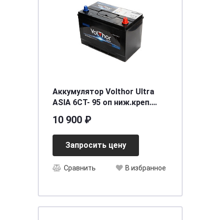
Аккумулятор Volthor Ultra
ASIA 6СТ- 95 оп ниж.креп.
необслуживаемый
10 900 ₽
[д300ш165в205(225)/850]
[D31]
Запросить цену
Сравнить
В избранное