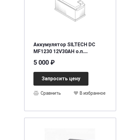
Аккумулятор SILTECH DC
MF1230 12V30AH о.п.
(YTX30L-BS) AGM сух/зар с/
5 000 ₽
эл (уп.2 шт)
[д167ш127в/175/320
Запросить цену
Сравнить
В избранное