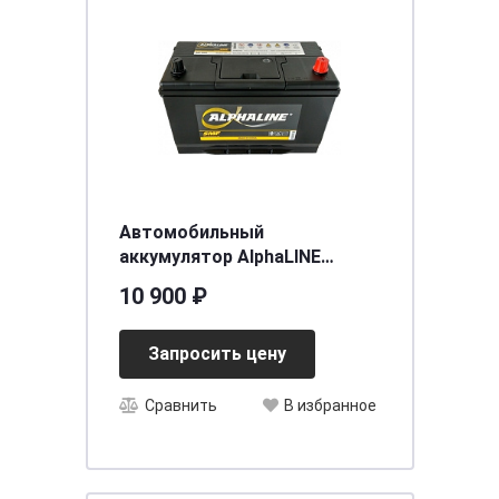
Автомобильный
аккумулятор AlphaLINE
STANDARD 6СТ- 90 (о.п.)
10 900 ₽
(105D31L) ниж.креп.
[д302ш172в
Запросить цену
Сравнить
В избранное