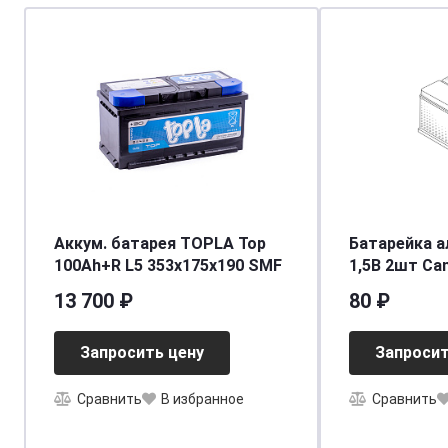
Аккум. батарея TOPLA Top
Батарейка а
100Ah+R L5 353x175x190 SMF
1,5В 2шт Cam
Alkaline LR1
13 700 ₽
80 ₽
Запросить цену
Запросит
Сравнить
В избранное
Сравнить