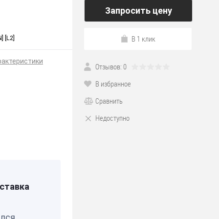
Запросить цену
В 1 клик
 [L2]
рактеристики
Отзывов: 0
В избранное
Сравнить
Недоступно
*190
ставка
Я
елся