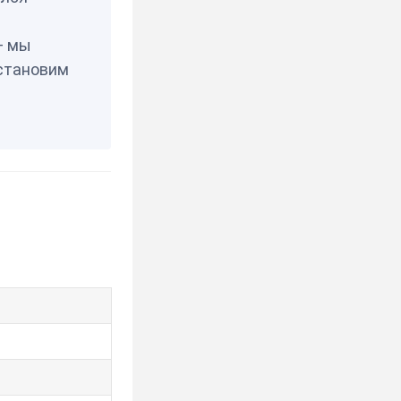
— мы
становим