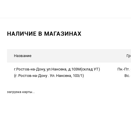
НАЛИЧИЕ В МАГАЗИНАХ
Название
Гр
г.Ростов-на-Дону, ул.Нансена, д.103М(склад УТ)
Пн.-Пт. 
(г. Ростов-на-Дону . Ул. Нансена, 103/1)
Вс.
загрузка карты...