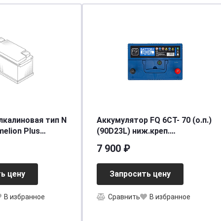
лкалиновая тип N
Аккумулятор FQ 6СТ- 70 (о.п.)
elion Plus
(90D23L) ниж.креп.
-BP2
[д231ш172в220/600] [D23]
7 900 ₽
ь цену
Запросить цену
В избранное
Сравнить
В избранное