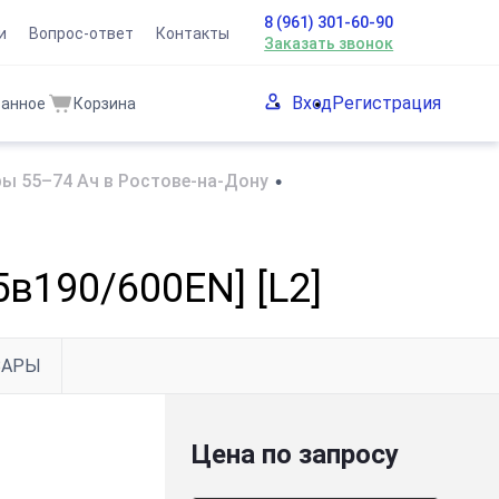
8 (961) 301-60-90
и
Вопрос-ответ
Контакты
Заказать звонок
Вход
Регистрация
ранное
Корзина
ы 55–74 Ач в Ростове-на-Дону
•
5в190/600EN] [L2]
ВАРЫ
Цена по запросу