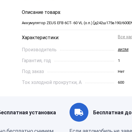
Описание товара:
Аккумулятор ZEUS EFB 6СТ- 60 VL (о.п.) [д242ш175в190/600EN]
Все ха
Характеристики:
Производитель
АКОМ
Гарантия, год
1
Под заказ
Нет
Ток холодной прокрутки, A
600
Длинна, см
242*175
Страна бренда
Россия
Бесплатная установка
Бесплатная до
Производитель
РОССИ
но бесплатно снимем
Если автомобиль не зав