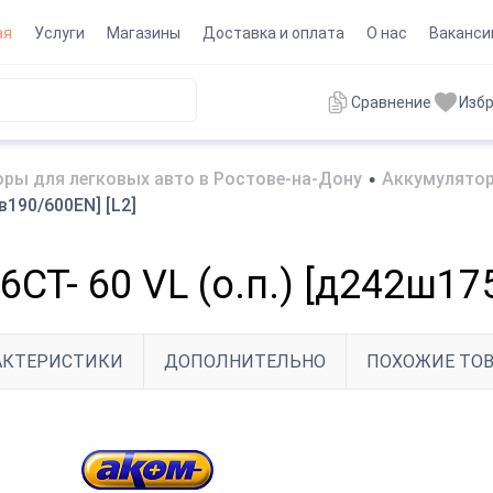
ая
Услуги
Магазины
Доставка и оплата
О нас
Ваканси
Сравнение
Изб
ры для легковых авто в Ростове-на-Дону
•
Аккумулятор
в190/600EN] [L2]
СТ- 60 VL (о.п.) [д242ш17
АКТЕРИСТИКИ
ДОПОЛНИТЕЛЬНО
ПОХОЖИЕ ТО