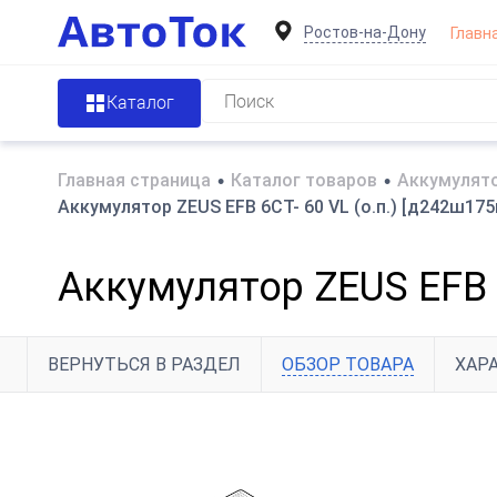
Ростов-на-Дону
Главн
Каталог
Главная страница
•
Каталог товаров
•
Аккумулято
Аккумулятор ZEUS EFB 6СТ- 60 VL (о.п.) [д242ш175
Аккумулятор ZEUS EFB 6
ВЕРНУТЬСЯ В РАЗДЕЛ
ОБЗОР ТОВАРА
ХАР