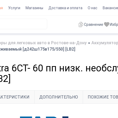
ая
Услуги
Магазины
Доставка и оплата
О нас
Ваканси
Сравнение
Изб
ры для легковых авто в Ростове-на-Дону
•
Аккумулятор
луживаемый [д242ш175в175/550] [LB2]
tra 6СТ- 60 пп низк. нео
B2]
АКТЕРИСТИКИ
ДОПОЛНИТЕЛЬНО
ПОХОЖИЕ ТО