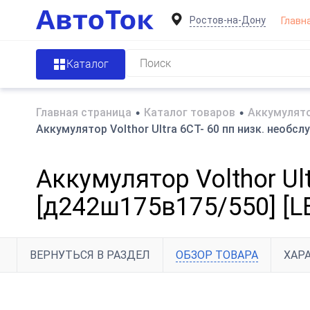
Ростов-на-Дону
Главн
Каталог
Главная страница
•
Каталог товаров
•
Аккумулято
Аккумулятор Volthor Ultra 6СТ- 60 пп низк. необс
Аккумулятор Volthor Ul
[д242ш175в175/550] [L
ВЕРНУТЬСЯ В РАЗДЕЛ
ОБЗОР ТОВАРА
ХАР