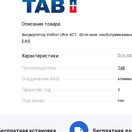
Описание товара:
Аккумулятор Volthor Ultra 6СТ- 60 пп низк. необслуживаем
[LB2]
Все ха
Характеристики:
Производитель
TAB
Соединение АКБ
клемма
Гарантия, год
2
Под заказ
Нет
Ток холодной прокрутки, A
600
Длинна, см
242*175
Бесплатная установка
Бесплатная до