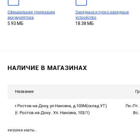
Официальная утилизация
Зарядные и пуско-зарядные
аккумулятора
устройство
5.93 МБ
18.38 МБ
НАЛИЧИЕ В МАГАЗИНАХ
Название
Гр
г.Ростов-на-Дону, ул.Нансена, д.103М(склад УТ)
Пн.-Пт. 
(г. Ростов-на-Дону . Ул. Нансена, 103/1)
Вс.
загрузка карты...