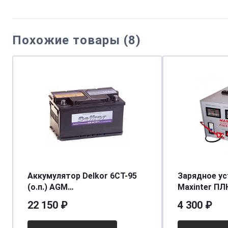
Похожие товары (8)
Аккумулятор Delkor 6CT-95
Зарядное у
(о.п.) AGM
Мaxinter ПЛ
[д353ш175в190/900]
(12V24V30A)
22 150 ₽
4 300 ₽