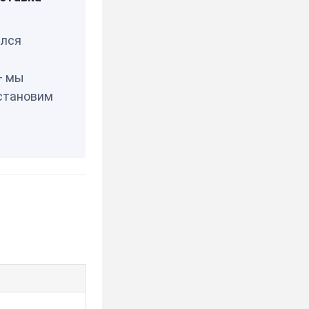
ия
елся
— мы
становим