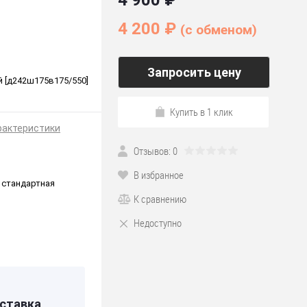
4 900 ₽
4 200 ₽
(c обменом)
Запросить цену
ый [д242ш175в175/550]
Купить в 1 клик
рактеристики
Отзывов: 0
В избранное
 стандартная
К сравнению
Недоступно
*175
ставка