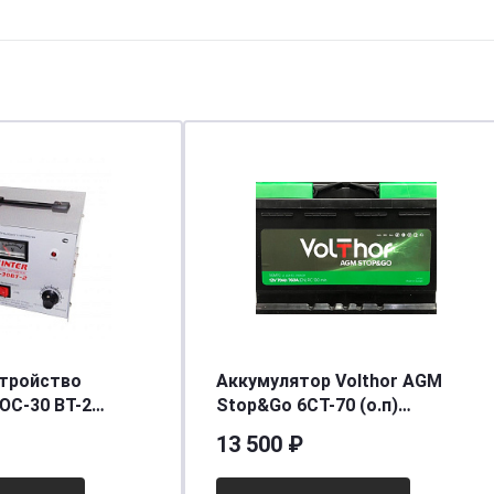
стройство
Аккумулятор Volthor AGM
ЮС-30 BT-2
Stop&Go 6CT-70 (о.п)
 [д295ш235в185]
[д278ш175в190/(760] [L3
13 500 ₽