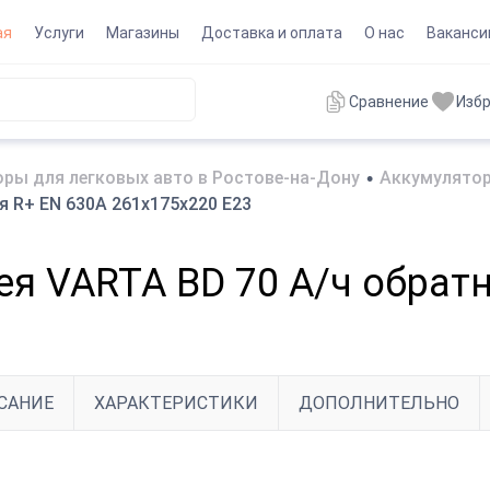
ая
Услуги
Магазины
Доставка и оплата
О нас
Ваканси
Сравнение
Изб
ры для легковых авто в Ростове-на-Дону
•
Аккумулятор
я R+ EN 630A 261x175x220 E23
я VARTA BD 70 А/ч обратн
САНИЕ
ХАРАКТЕРИСТИКИ
ДОПОЛНИТЕЛЬНО