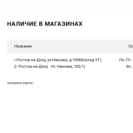
НАЛИЧИЕ В МАГАЗИНАХ
Название
Гр
г.Ростов-на-Дону, ул.Нансена, д.103М(склад УТ)
Пн.-Пт. 
(г. Ростов-на-Дону . Ул. Нансена, 103/1)
Вс.
загрузка карты...