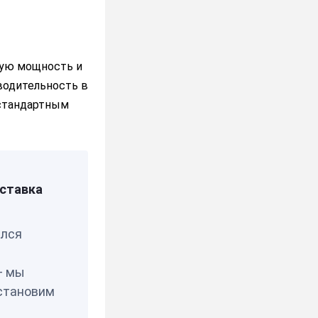
ия/Чехия
вую мощность и
водительность в
 стандартным
ставка
елся
— мы
становим