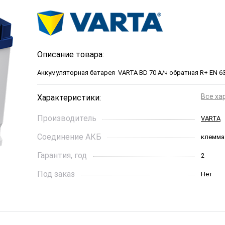
Описание товара:
Аккумуляторная батарея VARTA BD 70 А/ч обратная R+ EN 63
Все ха
Характеристики:
Производитель
VARTA
Соединение АКБ
клемма
Гарантия, год
2
Под заказ
Нет
Ток холодной прокрутки, A
630
Длинна, см
26,1