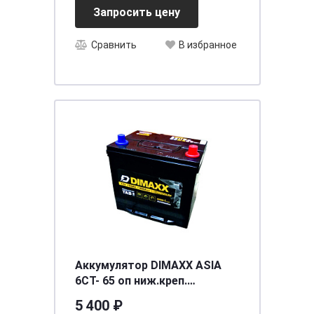
Запросить цену
Сравнить
В избранное
Аккумулятор DIMAXX ASIA
6СТ- 65 оп ниж.креп.
необслуживаемый
5 400 ₽
[д230ш172в200(220)/600]