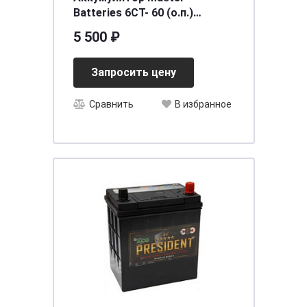
Batteries 6СТ- 60 (о.п.)
[д242ш175в190/550SAE]
5 500 ₽
Запросить цену
Сравнить
В избранное