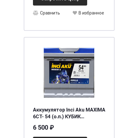
Сравнить
В избранное
Аккумулятор Inci Aku MAXIMA
6СТ- 54 (о.п.) КУБИК
[д207ш175в190/500EN] [L1]
6 500 ₽