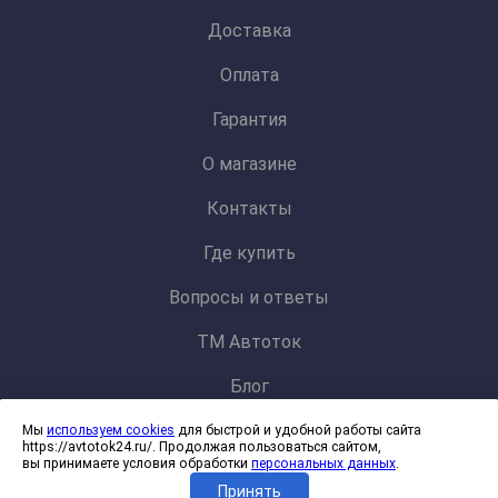
Доставка
Оплата
Гарантия
О магазине
Контакты
Где купить
Вопросы и ответы
ТМ Автоток
Блог
Мы
используем cookies
для быстрой и удобной работы сайта
Политика конфиденциальности и обработки персональных данных
https://avtotok24.ru/. Продолжая пользоваться сайтом,
Согласие на обработку файлов cookies
вы принимаете условия обработки
персональных данных
.
Принять