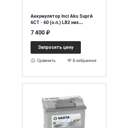
Аккумулятор Inci Aku SuprA
6СТ - 60 (о.п.) LB2 низ.
[д242ш175в175/540] [LB2]
7 400 ₽
Запросить цену
Сравнить
В избранное