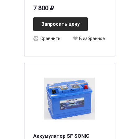
о.п. [д402ш171в205/900] [E41]
7 800 ₽
Запросить цену
Сравнить
В избранное
Аккумулятор SF SONIC