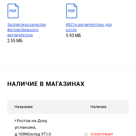
Экспертиза качества
ИБП и аккумуляторы для
фвтомобильного
котла
аккумулятора
5.93 МБ
2.55 МБ
НАЛИЧИЕ В МАГАЗИНАХ
Название
Наличие
г.Ростов-на-Дону,
ул.Нансена,
д.103М(склад УТ) (г.
отсутствует