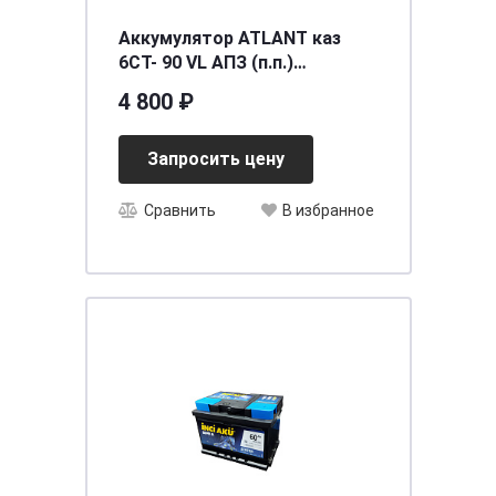
Аккумулятор ATLANT каз
6СТ- 90 VL АПЗ (п.п.)
[д354ш175в190/720] [L5]
4 800 ₽
Запросить цену
Сравнить
В избранное