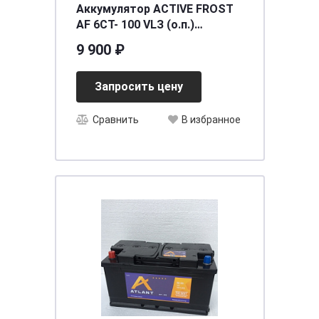
Аккумулятор ACTIVE FROST
AF 6СТ- 100 VLЗ (о.п.)
[д353ш175в190/800] [L5]
9 900 ₽
Запросить цену
Сравнить
В избранное