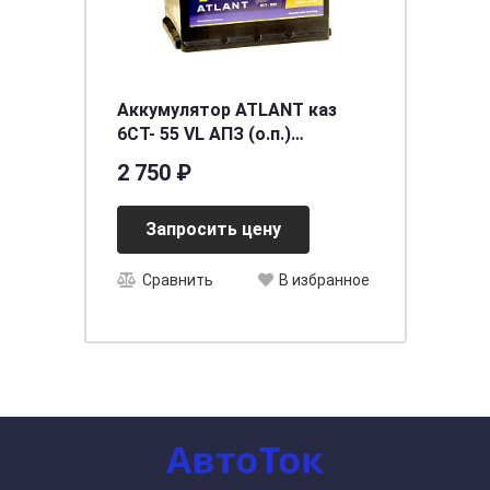
Аккумулятор ATLANT каз
6СТ- 55 VL АПЗ (о.п.)
[д242ш175в190/460] [L2]
2 750 ₽
Запросить цену
Сравнить
В избранное