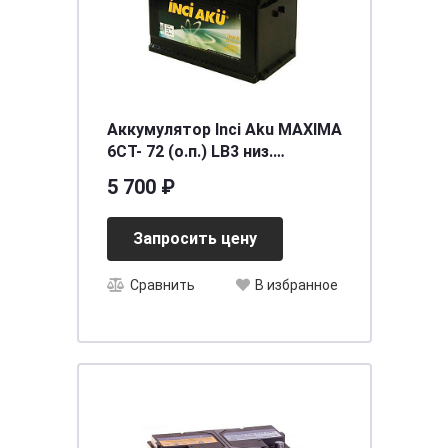
Аккумулятор Inci Aku MAXIMA
6СТ- 72 (о.п.) LB3 низ.
[д278ш175в175/700EN] [LB3]
5 700 ₽
Запросить цену
Сравнить
В избранное