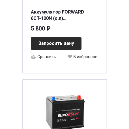
Аккумулятор FORWARD
6СТ-100N (о.п)
[д354ш175в190/850] [L5]
5 800 ₽
Запросить цену
Сравнить
В избранное