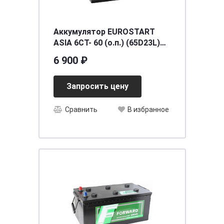
Аккумулятор EUROSTART
ASIA 6СТ- 60 (о.п.) (65D23L)
ниж.креп.
6 900 ₽
[д230ш173в225/480EN550SAE]
[D23]
Запросить цену
Сравнить
В избранное