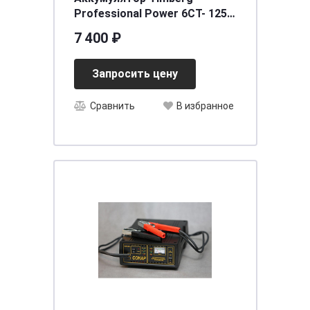
Professional Power 6СТ- 125
VL (п.п.) [д353ш175в230/1000
7 400 ₽
Запросить цену
Сравнить
В избранное