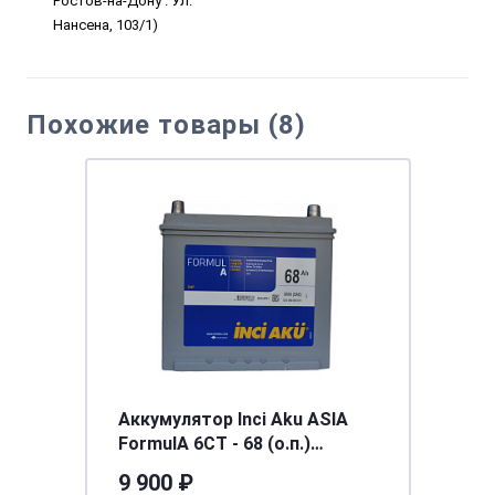
Ростов-на-Дону . Ул.
Нансена, 103/1)
Похожие товары (8)
Аккумулятор Inci Aku ASIA
FormulА 6СТ - 68 (о.п.)
(80D23L) ниж.креп.
9 900 ₽
[д232ш173в225/600] [D23]