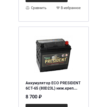
Сравнить
В избранное
Аккумулятор ECO PRESIDENT
6СТ-65 (80D23L) ниж.креп.
о.п. [д230ш172в225/600] [D23]
8 700 ₽