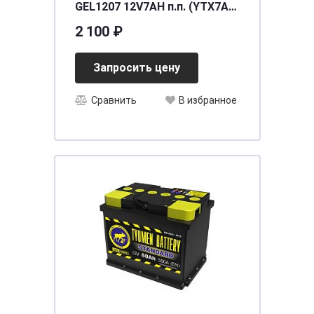
GEL1207 12V7AH п.п. (YTX7A-
BS) (уп.8 шт)
2 100 ₽
[д150ш87в94/100]
Запросить цену
Сравнить
В избранное