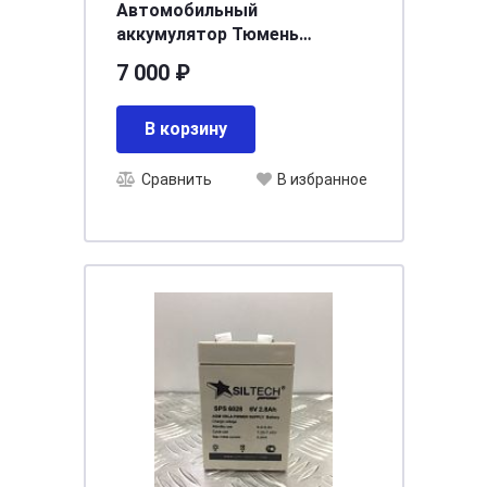
Автомобильный
аккумулятор Тюмень
STANDARD 6СТ - 60 L (п.п)
7 000 ₽
Ca/Ca [д242ш175в190/520]
[L2]
В корзину
Сравнить
В избранное