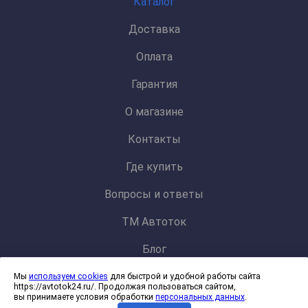
Каталог
Доставка
Оплата
Гарантия
О магазине
Контакты
Где купить
Вопросы и ответы
ТМ Автоток
Блог
Мы
используем cookies
для быстрой и удобной работы сайта
Политика конфиденциальности и обработки персональных данных
https://avtotok24.ru/. Продолжая пользоваться сайтом,
Согласие на обработку файлов cookies
вы принимаете условия обработки
персональных данных
.